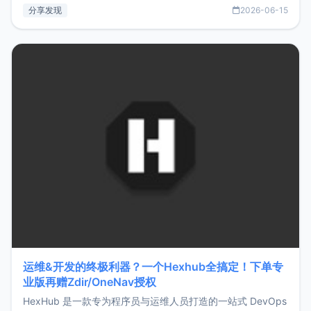
部署、随处访问。同时，它还支持搭配浏览器扩展（插件）使
分享发现
2026-06-15
用，让管理更高效。ZMark官网地址：
https://www.zmark.app/主要特点轻量级： 使用Bun +
Hono.js
运维&开发的终极利器？一个Hexhub全搞定！下单专
业版再赠Zdir/OneNav授权
HexHub 是一款专为程序员与运维人员打造的一站式 DevOps