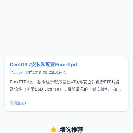
CentOS 7安装和配置Pure-ftpd
Linux运维
2019-08-22
2评论
PureFTPd是一款专注于程序健壮和软件安全的免费FTP服务
器软件（基于BSD License），目前常见的一键安装包，如
Oneinstack、lnmp.org、宝塔等服务都已集成PureFTPd服
务，可见PureFTPd是一款非常流行的FTP服务软件。有些时
阅读全文
候我们不需要过多的集成环境，就想简简单
精选推荐