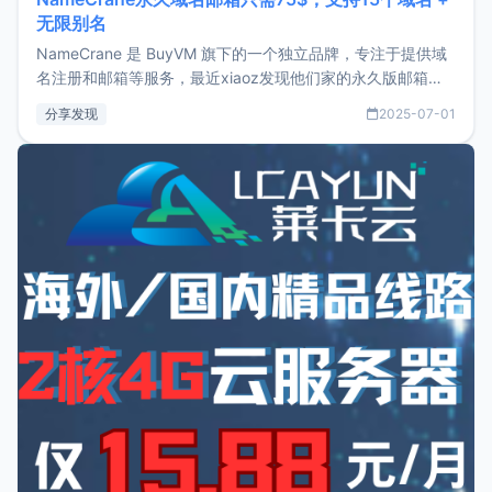
无限别名
NameCrane 是 BuyVM 旗下的一个独立品牌，专注于提供域
名注册和邮箱等服务，最近xiaoz发现他们家的永久版邮箱服
务只要75美元，价格方面比较有优势。如果你正需要一个靠谱
分享发现
2025-07-01
又实惠的域名邮箱，不妨尝试一下 NameCrane。注册
NameCraneNameCrane不支持直接注册，必须要购买