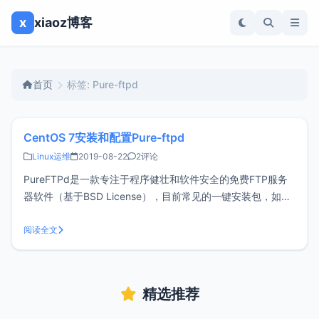
x
xiaoz博客
首页
标签: Pure-ftpd
CentOS 7安装和配置Pure-ftpd
Linux运维
2019-08-22
2评论
PureFTPd是一款专注于程序健壮和软件安全的免费FTP服务
器软件（基于BSD License），目前常见的一键安装包，如
Oneinstack、lnmp.org、宝塔等服务都已集成PureFTPd服
务，可见PureFTPd是一款非常流行的FTP服务软件。有些时
阅读全文
候我们不需要过多的集成环境，就想简简单
精选推荐