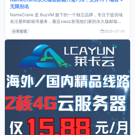
无限别名
NameCrane 是 BuyVM 旗下的一个独立品牌，专注于提供域
名注册和邮箱等服务，最近xiaoz发现他们家的永久版邮箱服
务只要75美元，价格方面比较有优势。如果你正需要一个靠谱
分享发现
2025-07-01
又实惠的域名邮箱，不妨尝试一下 NameCrane。注册
NameCraneNameCrane不支持直接注册，必须要购买