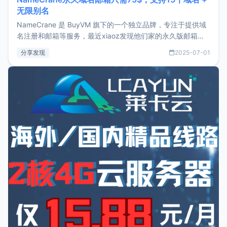
无限别名
NameCrane 是 BuyVM 旗下的一个独立品牌，专注于提供域
名注册和邮箱等服务，最近xiaoz发现他们家的永久版邮箱服
务只要75美元，价格方面比较有优势。如果你正需要一个靠谱
分享发现
2025-07-01
又实惠的域名邮箱，不妨尝试一下 NameCrane。注册
NameCraneNameCrane不支持直接注册，必须要购买