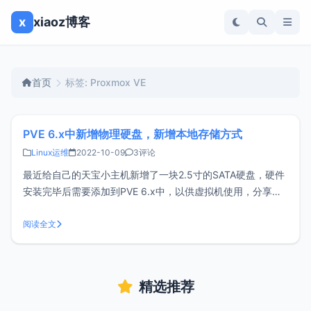
x
xiaoz博客
首页
标签: Proxmox VE
PVE 6.x中新增物理硬盘，新增本地存储方式
Linux运维
2022-10-09
3评论
最近给自己的天宝小主机新增了一块2.5寸的SATA硬盘，硬件
安装完毕后需要添加到PVE 6.x中，以供虚拟机使用，分享下
大致的操作方法。创建LVM物理卷和卷组首先通过fdisk -l命令
找到您新增的硬盘，比如我这里是/dev/sda接下来将这块硬盘
阅读全文
进行分区，执行命令：fdisk /dev/sda，输
精选推荐