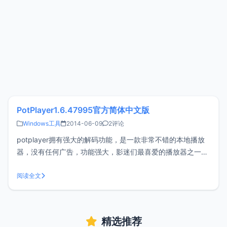
PotPlayer1.6.47995官方简体中文版
Windows工具
2014-06-09
2评论
potplayer拥有强大的解码功能，是一款非常不错的本地播放
器，没有任何广告，功能强大，影迷们最喜爱的播放器之一。
以前小z一直在使用的是绿色汉化版，最新版本已经默认支持
中文，绿色版也可以暂时退下了。软件特点： 支持强劲引擎加
阅读全文
速：支持 DXVA, CUDA, QuickSync 等等
精选推荐