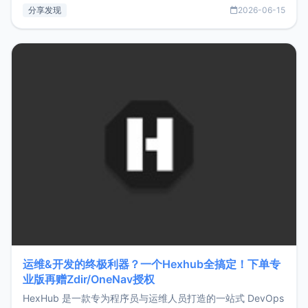
部署、随处访问。同时，它还支持搭配浏览器扩展（插件）使
分享发现
2026-06-15
用，让管理更高效。ZMark官网地址：
https://www.zmark.app/主要特点轻量级： 使用Bun +
Hono.js
运维&开发的终极利器？一个Hexhub全搞定！下单专
业版再赠Zdir/OneNav授权
HexHub 是一款专为程序员与运维人员打造的一站式 DevOps