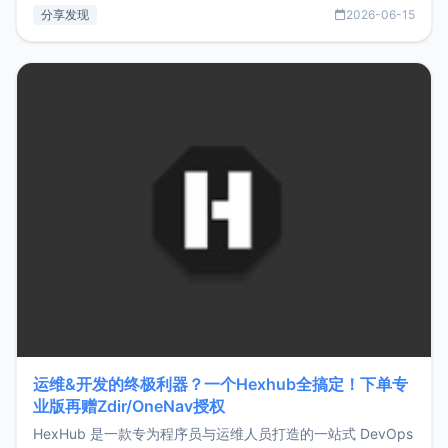
部署、随处访问。同时，它还支持搭配浏览器扩展（插件）使
分享发现
2026-06-15
用，让管理更高效。ZMark官网地址：
https://www.zmark.app/主要特点轻量级： 使用Bun +
Hono.js
运维&开发的终极利器？一个Hexhub全搞定！下单专
业版再赠Zdir/OneNav授权
HexHub 是一款专为程序员与运维人员打造的一站式 DevOps