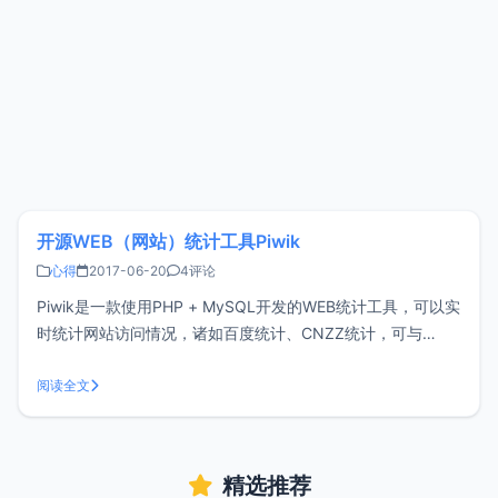
开源WEB（网站）统计工具Piwik
心得
2017-06-20
4评论
Piwik是一款使用PHP + MySQL开发的WEB统计工具，可以实
时统计网站访问情况，诸如百度统计、CNZZ统计，可与
Google Analytics相媲美，Piwik可以搭建在自己的服务器。下
载与安装在阅读这篇文章前，假设您已经有了网站搭建基础，
阅读全文
因此并不会详细描述搭建过程，xiaoz只是分享下
精选推荐