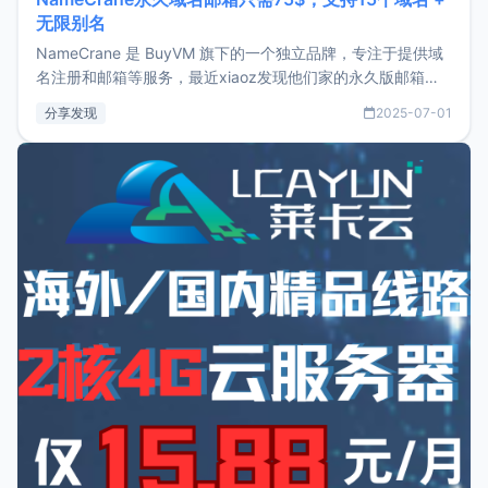
无限别名
NameCrane 是 BuyVM 旗下的一个独立品牌，专注于提供域
名注册和邮箱等服务，最近xiaoz发现他们家的永久版邮箱服
务只要75美元，价格方面比较有优势。如果你正需要一个靠谱
分享发现
2025-07-01
又实惠的域名邮箱，不妨尝试一下 NameCrane。注册
NameCraneNameCrane不支持直接注册，必须要购买