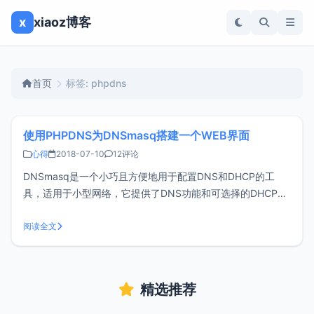
x
xiaoz博客
首页
标签: phpdns
使用PHPDNS为DNSmasq搭建一个WEB界面
心得
2018-07-10
12评论
DNSmasq是一个小巧且方便地用于配置DNS和DHCP的工
具，适用于小型网络，它提供了DNS功能和可选择的DHCP功
能。使用DNSmasq可以很方便的搭建递归DNS（公共DNS,如
8.8.8.8），配合PHPDNS可以轻松的管理DNSmasq环境要求
阅读全文
CentOS 6/7 PHP 5.
精选推荐