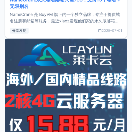
无限别名
NameCrane 是 BuyVM 旗下的一个独立品牌，专注于提供域
名注册和邮箱等服务，最近xiaoz发现他们家的永久版邮箱服
务只要75美元，价格方面比较有优势。如果你正需要一个靠谱
分享发现
2025-07-01
又实惠的域名邮箱，不妨尝试一下 NameCrane。注册
NameCraneNameCrane不支持直接注册，必须要购买