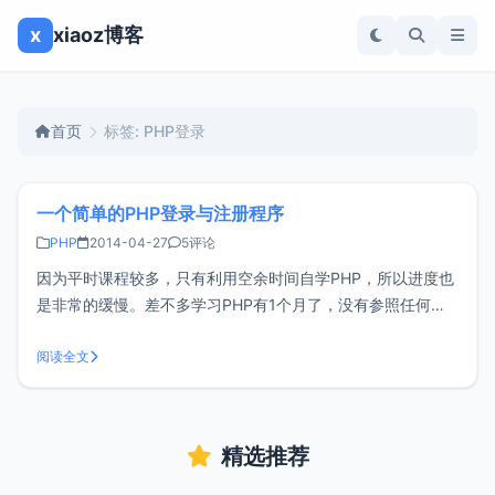
x
xiaoz博客
首页
标签: PHP登录
一个简单的PHP登录与注册程序
PHP
2014-04-27
5评论
因为平时课程较多，只有利用空余时间自学PHP，所以进度也
是非常的缓慢。差不多学习PHP有1个月了，没有参照任何代
码的情况下按照自己的思路写了这个简陋的PHP登录与注册，
还是有点小小的欣慰。不过自身也很明白，这不是一个完善的
阅读全文
程序，BUG也很多，考虑得也不周全，但是随着深入的学习，
我相信会不断的进步。程
精选推荐