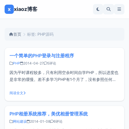
x
xiaoz博客
首页
标签: PHP源码
一个简单的PHP登录与注册程序
PHP
2014-04-27
5评论
因为平时课程较多，只有利用空余时间自学PHP，所以进度也
是非常的缓慢。差不多学习PHP有1个月了，没有参照任何代
码的情况下按照自己的思路写了这个简陋的PHP登录与注册，
还是有点小小的欣慰。不过自身也很明白，这不是一个完善的
阅读全文
程序，BUG也很多，考虑得也不周全，但是随着深入的学习，
我相信会不断的进步。程
PHP相册系统推荐，美优相册管理系统
网站建设
2014-01-08
6评论