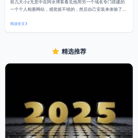
前几天小z无意中在阿水博客看见他用另一个域名专门搭建的
一个个人相册网站，感觉挺不错的，然后自己安装来体验了一
下。如果有想弄个人相册管理的可以试试看，但前提是你的空
间磁盘够大，速度够快，要不然可能影响打开速度和耗费资
阅读全文
源。如果只是想折腾体验一下可以用二级域名来尝试。目前还
没找到用其它空间来做图床的办法，
精选推荐