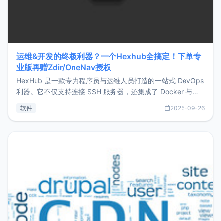
运维&开发的终极利器？一个Hexhub全搞定！下单专
业版再赠Zdir/OneNav授权
HexHub 是一款专为程序员与运维人员打造的一站式 DevOps
利器。它不仅支持连接 SSH 服务器，还集成了 Docker 与常
见数据库管理功能。这意味着，在开发过程中您无需在多个软
软件
2025-09-26
件间频繁切换，仅凭 HexHub 即可同时搞定运维与数据库操
作。Hexhub功能特点支持连接SSH支持跨平台：m