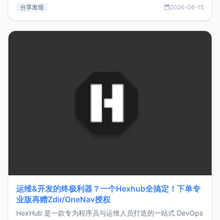
部署、随处访问。同时，它还支持搭配浏览器扩展（插件）使
分享发现
2026-06-15
用，让管理更高效。ZMark官网地址：
https://www.zmark.app/主要特点轻量级： 使用Bun +
Hono.js
运维&开发的终极利器？一个Hexhub全搞定！下单专
业版再赠Zdir/OneNav授权
HexHub 是一款专为程序员与运维人员打造的一站式 DevOps