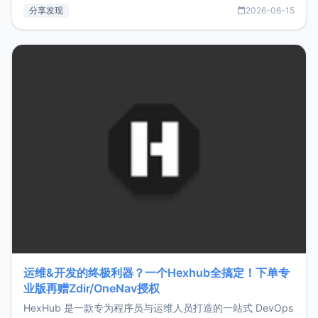
部署、随处访问。同时，它还支持搭配浏览器扩展（插件）使
分享发现
2026-06-15
用，让管理更高效。ZMark官网地址：
https://www.zmark.app/主要特点轻量级： 使用Bun +
Hono.js
运维&开发的终极利器？一个Hexhub全搞定！下单专
业版再赠Zdir/OneNav授权
HexHub 是一款专为程序员与运维人员打造的一站式 DevOps