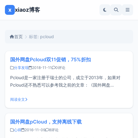
x
xiaoz博客
首页
标签: pcloud
国外网盘Pcloud双11促销，75%折扣
分享发现
2018-11-11
0评论
Pcloud是一家注册于瑞士的公司，成立于2013年，如果对
Pcloud还不熟悉可以参考我之前的文章：《国外网盘
pCloud，支持离线下载》，最近双11促销折扣，高达75%的
优惠，如果有需要的可以考虑。注册地址
阅读全文
https://www.pcloud.com/新用户注册可获得升級版帳戶一個
月该网盘目前国
国外网盘pCloud，支持离线下载
心得
2016-11-09
8评论