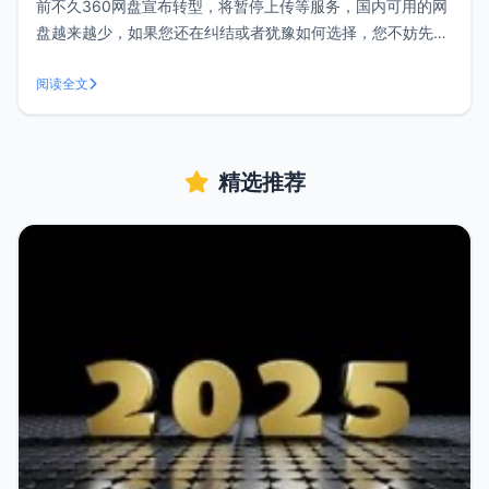
前不久360网盘宣布转型，将暂停上传等服务，国内可用的网
盘越来越少，如果您还在纠结或者犹豫如何选择，您不妨先看
下《国内网盘纷纷关闭，还有哪些值得推荐的网盘？》，最近
还发现了另一款国外网盘pCloud。pCloud是一款来自保加利
阅读全文
亚的新兴网盘服务商，目前国内可以正常使用，支持多种客户
端包括MacOS、
精选推荐