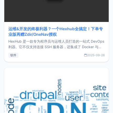
运维&开发的终极利器？一个Hexhub全搞定！下单专
业版再赠Zdir/OneNav授权
HexHub 是一款专为程序员与运维人员打造的一站式 DevOps
利器。它不仅支持连接 SSH 服务器，还集成了 Docker 与常
见数据库管理功能。这意味着，在开发过程中您无需在多个软
软件
2025-09-26
件间频繁切换，仅凭 HexHub 即可同时搞定运维与数据库操
作。Hexhub功能特点支持连接SSH支持跨平台：m