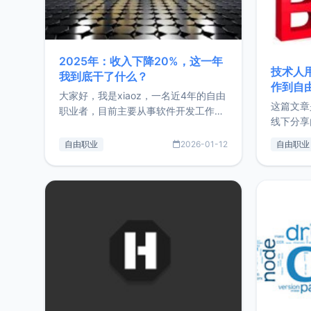
2025年：收入下降20%，这一年
技术人
我到底干了什么？
作到自
大家好，我是xiaoz，一名近4年的自由
这篇文章
职业者，目前主要从事软件开发工作。
线下分享
这篇文章将对我的2025年做一个简单
版，分享
的总结，内容主要包括：工作、学习、
自由职业
2026-01-12
自由职业
通过博客
以及投资。这一年虽然整体收入下降
的一个小
20%，但却过得很充实，2026年不求
首个产品
突破，但求保持。关于工作新增项目：
状。自我
2025年新增了一些非商业的开源项
前从事服
目，主要包括：Zu
转自由职