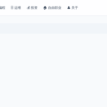
 编程
🗄️ 运维
💰 投资
🏠 自由职业
👤 关于