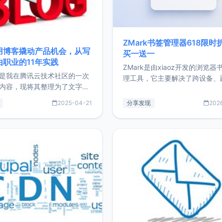
ZMark书签管理器618限时
用博客撬动产品机会，从写
买一送一
由职业的11年实践
ZMark是由xiaoz开发的浏览器
是我在腾讯云技术社区的一次
理工具，它主要解决了跨设备、
内容，现将其整理为了文字
台、跨浏览器的书签同步与访问
了写博客11年来的经历，以及
做到一处部署、随处访问。同时
2025-04-21
分享发现
202
过渡到做产品和走向自由职业
支持搭配浏览器扩展（插件）使
故事。文中还首次公开了我的
管理更高效。ZMark官网地址：
ImgURL的真实数据和产品现
https://www.zmark.app/主
介绍大家好，我是xiaoz，以
量级： 使用Bun + Hono.js
务器运维相关工作，现在已经
业3年，目前