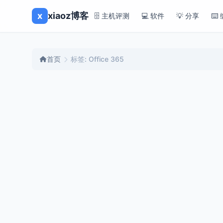
x
xiaoz博客
🗄️ 主机评测
💻 软件
💡 分享
⌨️
首页
标签: Office 365