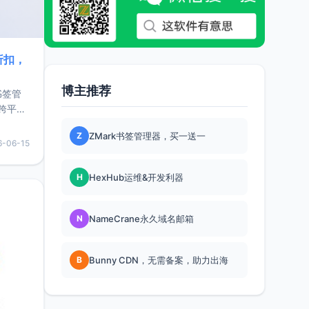
折扣，
博主推荐
书签管
跨平
难题，
Z
ZMark书签管理器，买一送一
，它还
6-06-15
用，让
H
HexHub运维&开发利器
要特点轻
N
NameCrane永久域名邮箱
B
Bunny CDN，无需备案，助力出海