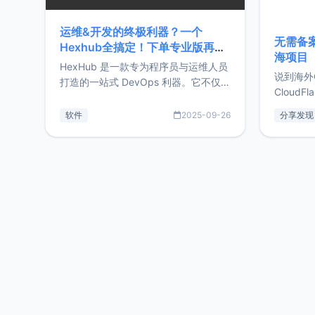
运维&开发的终极利器？一个
无需备案
Hexhub全搞定！下单专业版再赠
海项目
Zdir/OneNav授权
HexHub 是一款专为程序员与运维人员
说到海外
打造的一站式 DevOps 利器。它不仅支
CloudF
持连接 SSH 服务器，还集成了 Docker
套餐，且
与常见数据库管理功能。这意味着，在
软件
2025-09-26
分享发现
防护，已
开发过程中您无需在多个软件间频繁切
首选，那既
换，仅凭 HexHub 即可同时搞定运维与
了，为啥
数据库操作。Hexhub功能特点支持连
不得不提C
接SSH支持跨平台：m
非常不爽