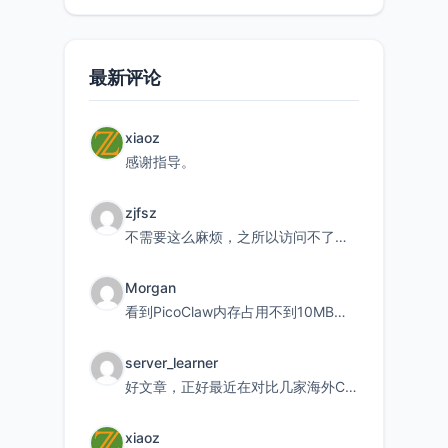
最新评论
xiaoz
感谢指导。
zjfsz
不需要这么麻烦，之所以访问不了，是由于非对称路由的问题，在爱快主路由添加一条静态路由192.168.
Morgan
看到PicoClaw内存占用不到10MB这个数据真的很惊喜，确实很适合我这种想用旧设备折腾AI的小白
server_learner
好文章，正好最近在对比几家海外CDN。文中提到CF免费版不支持自定义回源端口和HOST这个痛点太真实
xiaoz