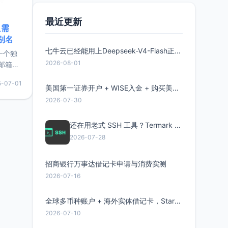
最近更新
只需
限别名
七牛云已经能用上Deepseek-V4-Flash正式版了，点此领取300万Token
的一个独
2026-08-01
邮箱等
永久版
5-07-01
面比较有
美国第一证券开户 + WISE入金 + 购买美股全流程分享
实惠的
2026-07-30
还在用老式 SSH 工具？Termark 新一代跨平台智能SSH客户端了解一下
持直接注
2026-07-28
招商银行万事达借记卡申请与消费实测
2026-07-16
全球多币种账户 + 海外实体借记卡，Starryblu开户教程与注意事项
2026-07-10