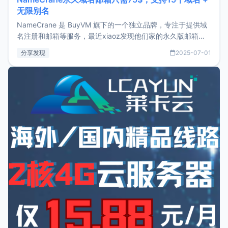
无限别名
NameCrane 是 BuyVM 旗下的一个独立品牌，专注于提供域
名注册和邮箱等服务，最近xiaoz发现他们家的永久版邮箱服
务只要75美元，价格方面比较有优势。如果你正需要一个靠谱
分享发现
2025-07-01
又实惠的域名邮箱，不妨尝试一下 NameCrane。注册
NameCraneNameCrane不支持直接注册，必须要购买