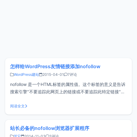
怎样给WordPress友情链接添加nofollow
WordPress建站
2015-04-01
7评论
nofollow 是一个HTML标签的属性值。这个标签的意义是告诉
搜索引擎"不要追踪此网页上的链接或不要追踪此特定链接"。
因此正确的使用nofollow标签能够避免网站权重的流失，这篇
文章为什么要介绍友情链接添加nofollow呢？这样做不是显得
阅读全文
不厚道了吗？其实不是，因为某些时候
站长必备的nofollow浏览器扩展程序
其它
2014-11-03
3评论