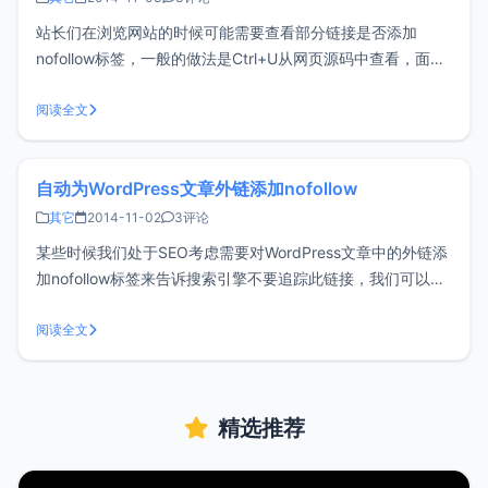
站长们在浏览网站的时候可能需要查看部分链接是否添加
nofollow标签，一般的做法是Ctrl+U从网页源码中查看，面对
一大堆的代码我们很难立即找到需要查看的链接，其实这些完
全可以通过浏览器扩展来帮助我们完成。一、Highlight
阅读全文
NoFollow linksHighlight NoFollow l
自动为WordPress文章外链添加nofollow
其它
2014-11-02
3评论
某些时候我们处于SEO考虑需要对WordPress文章中的外链添
加nofollow标签来告诉搜索引擎不要追踪此链接，我们可以手
动添加这个标签，但是如果一篇文章外链较多的话会显得非常
麻烦，也不利于提高工作效率。那么这里分享一个如何为
阅读全文
wordpress文章的外链自动添加nofollow的方法，希望对大家
精选推荐