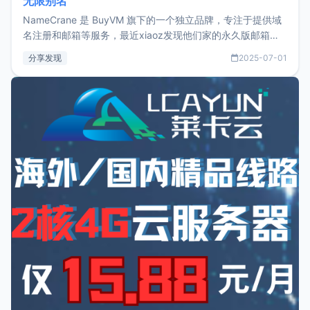
无限别名
NameCrane 是 BuyVM 旗下的一个独立品牌，专注于提供域
名注册和邮箱等服务，最近xiaoz发现他们家的永久版邮箱服
务只要75美元，价格方面比较有优势。如果你正需要一个靠谱
分享发现
2025-07-01
又实惠的域名邮箱，不妨尝试一下 NameCrane。注册
NameCraneNameCrane不支持直接注册，必须要购买