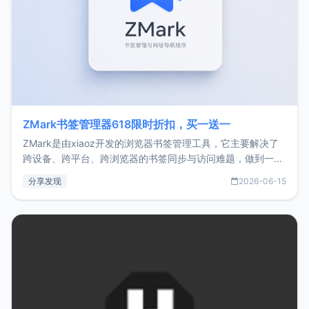
ZMark书签管理器618限时折扣，买一送一
ZMark是由xiaoz开发的浏览器书签管理工具，它主要解决了
跨设备、跨平台、跨浏览器的书签同步与访问难题，做到一处
部署、随处访问。同时，它还支持搭配浏览器扩展（插件）使
分享发现
2026-06-15
用，让管理更高效。ZMark官网地址：
https://www.zmark.app/主要特点轻量级： 使用Bun +
Hono.js