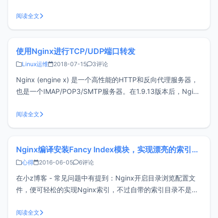
ngx_http_core_module则可以限制下载速度，这两个均是
Nginx内置模块，不需要额外安装。
阅读全文
ngx_http_limit_conn_module限制连接数#需要写在h
使用Nginx进行TCP/UDP端口转发
Linux运维
2018-07-15
3评论
Nginx (engine x) 是一个高性能的HTTP和反向代理服务器，
也是一个IMAP/POP3/SMTP服务器。在1.9.13版本后，Nginx
已经支持端口转发。之前分享过《Linux安装rinetd实现TCP端
口转发》，rinetd配置简单，使用方便，但遗憾的是不支持
阅读全文
UDP转发。如果需要同时
Nginx编译安装Fancy Index模块，实现漂亮的索引目录
心得
2016-06-05
6评论
在小z博客 - 常见问题中有提到：Nginx开启目录浏览配置文
件，便可轻松的实现Nginx索引，不过自带的索引目录不是特
别美观，也不可以自定义，我们可以安装第三方Fancy Index
模块，来实现漂亮的索引目录。此方法适用于
阅读全文