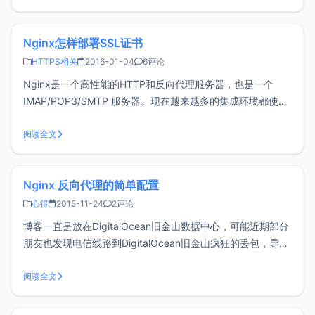
OneinStack（LNMP）环境下编译安装Fancy Index模块，当
Nginx怎样部署SSL证书
HTTPS相关
2016-01-04
6评论
Nginx是一个高性能的HTTP和反向代理服务器，也是一个
IMAP/POP3/SMTP 服务器。现在越来越多的集成环境都使用
了Nginx服务器，如军哥的LNMP一键包、AMH主机面板、
OneinStack等，如果您为了装逼（安全）考虑，打算给网站
阅读全文
部署SSL证书，应该如何操作呢？一、申请SSL证书国
Nginx 反向代理的简单配置
心得
2015-11-24
2评论
博客一直是放在DigitalOcean旧金山数据中心，可能近期部分
朋友也发现电信线路到DigitalOcean旧金山疯狂的丢包，导致
惨不忍睹，为了保证网站能正常访问，这么卡的速度怎么办？
于是想到了使用Nginx反向代理。什么是反向代理，下面是度
阅读全文
娘的解释。反向代理（Reverse Proxy）方式是指