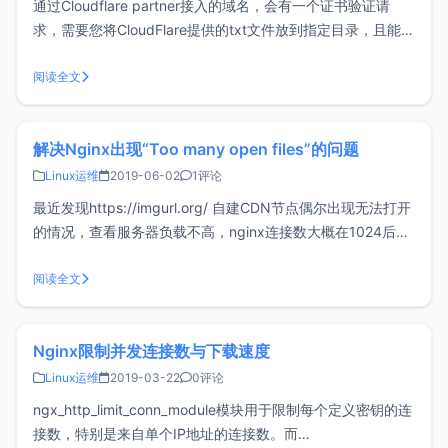
通过Cloudflare partner接入的域名，会有一个证书验证请
求，需要您将CloudFlare提供的txt文件放到指定目录，且能否
访问。如果验证未通过，则无法在使用CloudFlare的情况下通
过https访问您的网站。验证的要求如下截图：通常的做法一
阅读全文
般是在网站目录下创建好对应目录，比如：.
解决Nginx出现“Too many open files”的问题
Linux运维
2019-06-02
1评论
最近发现https://imgurl.org/ 自建CDN节点偶尔出现无法打开
的情况，查看服务器负载不高，nginx连接数大概在1024后就
无法处理，按理说nginx处理1024左右的并发还是绰绰有余
的，但就是出现无法打开的情况，查看nginx错误日志，出现
阅读全文
大量的“Too many open fil
Nginx限制并发连接数与下载速度
Linux运维
2019-03-22
0评论
ngx_http_limit_conn_module模块用于限制每个定义密钥的连
接数，特别是来自单个IP地址的连接数。而