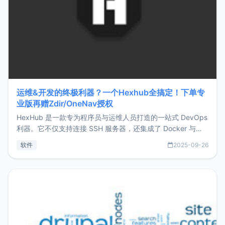
运维&开发的终极利器？一个Hexhub全搞定！下单专
业版再赠Zdir/OneNav授权
HexHub 是一款专为程序员与运维人员打造的一站式 DevOps
利器。它不仅支持连接 SSH 服务器，还集成了 Docker 与常
见数据库管理功能。这意味着，在开发过程中您无需在多个软
软件
2025-09-26
件间频繁切换，仅凭 HexHub 即可同时搞定运维与数据库操
作。Hexhub功能特点支持连接SSH支持跨平台：m