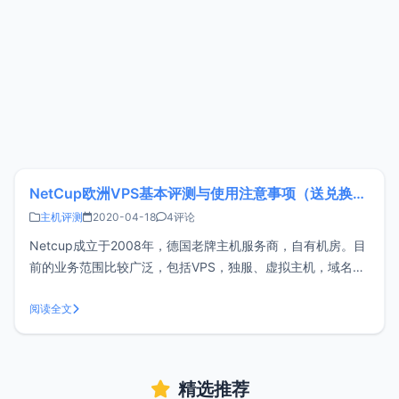
NetCup欧洲VPS基本评测与使用注意事项（送兑换码）
主机评测
2020-04-18
4评论
Netcup成立于2008年，德国老牌主机服务商，自有机房。目
前的业务范围比较广泛，包括VPS，独服、虚拟主机，域名注
册等。价格比较实惠，机器性能也很好。注册Netcup账号
Netcup账号比较严格，需要订购产品的时候才能注册账号，
阅读全文
注册后账号需要提供身份证明。xiaoz提供的身份证明有：国
外机票、驾
精选推荐