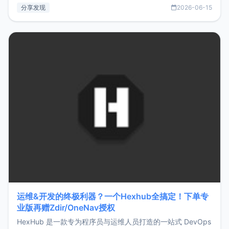
部署、随处访问。同时，它还支持搭配浏览器扩展（插件）使
分享发现
2026-06-15
用，让管理更高效。ZMark官网地址：
https://www.zmark.app/主要特点轻量级： 使用Bun +
Hono.js
运维&开发的终极利器？一个Hexhub全搞定！下单专
业版再赠Zdir/OneNav授权
HexHub 是一款专为程序员与运维人员打造的一站式 DevOps