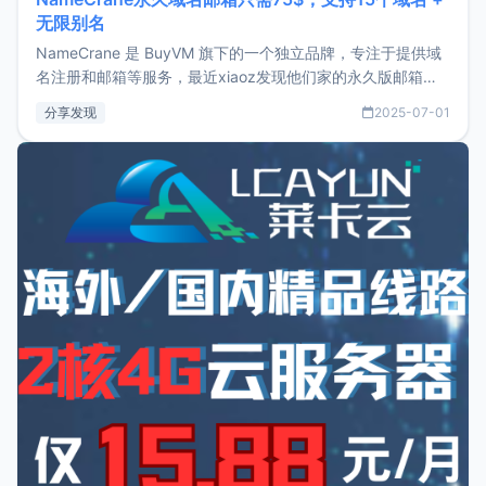
无限别名
NameCrane 是 BuyVM 旗下的一个独立品牌，专注于提供域
名注册和邮箱等服务，最近xiaoz发现他们家的永久版邮箱服
务只要75美元，价格方面比较有优势。如果你正需要一个靠谱
分享发现
2025-07-01
又实惠的域名邮箱，不妨尝试一下 NameCrane。注册
NameCraneNameCrane不支持直接注册，必须要购买