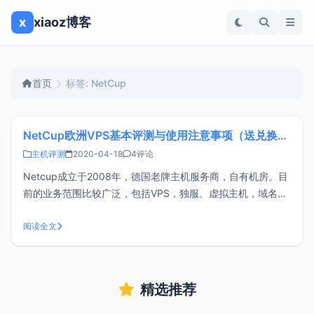
x
xiaoz博客
首页
标签: NetCup
NetCup欧洲VPS基本评测与使用注意事项（送兑换码）
主机评测
2020-04-18
4评论
Netcup成立于2008年，德国老牌主机服务商，自有机房。目
前的业务范围比较广泛，包括VPS，独服、虚拟主机，域名注
册等。价格比较实惠，机器性能也很好。注册Netcup账号
Netcup账号比较严格，需要订购产品的时候才能注册账号，
阅读全文
注册后账号需要提供身份证明。xiaoz提供的身份证明有：国
外机票、驾
精选推荐