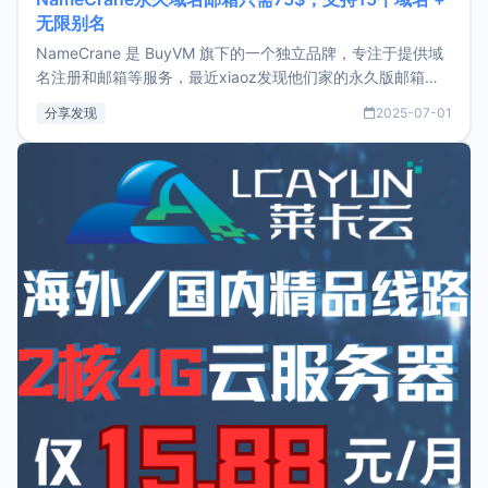
无限别名
NameCrane 是 BuyVM 旗下的一个独立品牌，专注于提供域
名注册和邮箱等服务，最近xiaoz发现他们家的永久版邮箱服
务只要75美元，价格方面比较有优势。如果你正需要一个靠谱
分享发现
2025-07-01
又实惠的域名邮箱，不妨尝试一下 NameCrane。注册
NameCraneNameCrane不支持直接注册，必须要购买