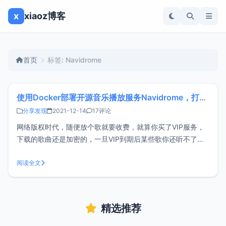
x
xiaoz博客
首页
标签: Navidrome
使用Docker部署开源音乐播放服务Navidrome，打造自己的云音乐
分享发现
2021-12-14
17评论
网络版权时代，随便放个歌就要收费，就算你买了VIP服务，
下载的歌曲还是加密的，一旦VIP到期后某些歌你还听不了，
说的就是XX音乐。于是我开始寻找有没有一个类似云音乐的自
建服务，这样随时随地在任何地方都能播放，于是我找到了如
阅读全文
下软件可满足需求：多媒体管理：Jellyfin、Emby、
PlexAirson
精选推荐