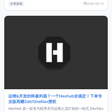
部署、随处访问。同时，它还支持搭配浏览器扩展（插件）使
分享发现
2026-06-15
用，让管理更高效。ZMark官网地址：
https://www.zmark.app/主要特点轻量级： 使用Bun +
Hono.js
运维&开发的终极利器？一个Hexhub全搞定！下单专
业版再赠Zdir/OneNav授权
HexHub 是一款专为程序员与运维人员打造的一站式 DevOps