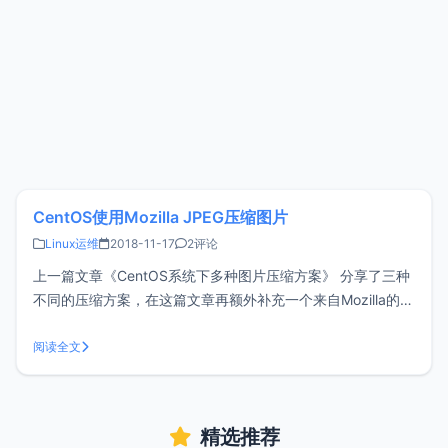
CentOS使用Mozilla JPEG压缩图片
Linux运维
2018-11-17
2评论
上一篇文章《CentOS系统下多种图片压缩方案》 分享了三种
不同的压缩方案，在这篇文章再额外补充一个来自Mozilla的开
源项目mozjpeg，可以有效的对JPEG图片进行压缩。安装
Mozilla JPEG源码下载地址：
阅读全文
https://github.com/mozilla/mozjpeg/relea
精选推荐