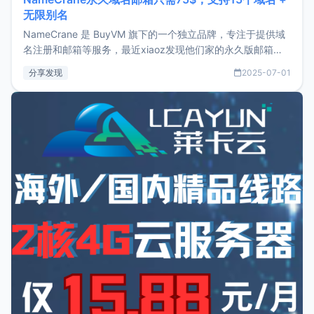
无限别名
NameCrane 是 BuyVM 旗下的一个独立品牌，专注于提供域
名注册和邮箱等服务，最近xiaoz发现他们家的永久版邮箱服
务只要75美元，价格方面比较有优势。如果你正需要一个靠谱
分享发现
2025-07-01
又实惠的域名邮箱，不妨尝试一下 NameCrane。注册
NameCraneNameCrane不支持直接注册，必须要购买