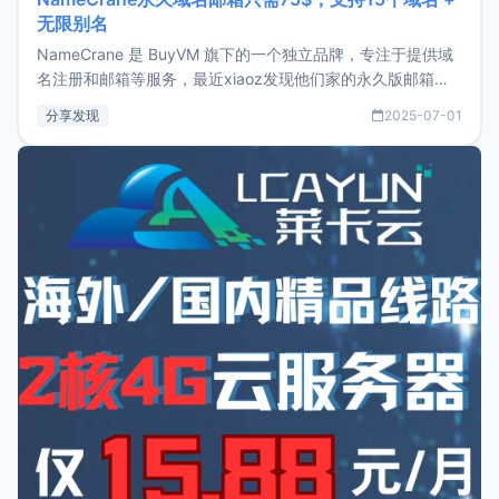
无限别名
NameCrane 是 BuyVM 旗下的一个独立品牌，专注于提供域
名注册和邮箱等服务，最近xiaoz发现他们家的永久版邮箱服
务只要75美元，价格方面比较有优势。如果你正需要一个靠谱
分享发现
2025-07-01
又实惠的域名邮箱，不妨尝试一下 NameCrane。注册
NameCraneNameCrane不支持直接注册，必须要购买