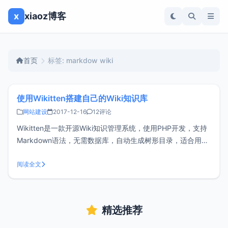
x
xiaoz博客
首页
标签: markdow wiki
使用Wikitten搭建自己的Wiki知识库
网站建设
2017-12-16
12评论
Wikitten是一款开源Wiki知识管理系统，使用PHP开发，支持
Markdown语法，无需数据库，自动生成树形目录，适合用来
做个人Wiki知识库。环境要求 PHP >= 5.3 需要Fileinfo组建支
持安装访问master.zip下载源码，放到站点根目录并解压。将
阅读全文
config.p
精选推荐