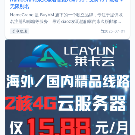
无限别名
NameCrane 是 BuyVM 旗下的一个独立品牌，专注于提供域
名注册和邮箱等服务，最近xiaoz发现他们家的永久版邮箱服
务只要75美元，价格方面比较有优势。如果你正需要一个靠谱
分享发现
2025-07-01
又实惠的域名邮箱，不妨尝试一下 NameCrane。注册
NameCraneNameCrane不支持直接注册，必须要购买