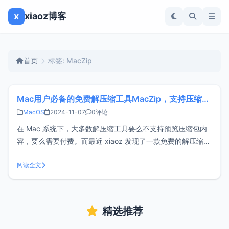
x
xiaoz博客
首页
标签: MacZip
Mac用户必备的免费解压缩工具MacZip，支持压缩包预览
MacOS
2024-11-07
0评论
在 Mac 系统下，大多数解压缩工具要么不支持预览压缩包内
容，要么需要付费。而最近 xiaoz 发现了一款免费的解压缩神
器，不仅支持压缩包内容预览，还完全免费！这款软件名为
MacZip（原名 eZip），专为 macOS 量身打造，是一款功能
阅读全文
强大的免费解压缩工具。功能特点支持预览压缩包内容支持读
取
精选推荐