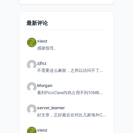
最新评论
xiaoz
感谢指导。
zjfsz
不需要这么麻烦，之所以访问不了，是由于非对称路由的问题，在爱快主路由添加一条静态路由192.168.
Morgan
看到PicoClaw内存占用不到10MB这个数据真的很惊喜，确实很适合我这种想用旧设备折腾AI的小白
server_learner
好文章，正好最近在对比几家海外CDN。文中提到CF免费版不支持自定义回源端口和HOST这个痛点太真实
xiaoz