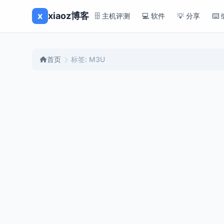
x
xiaoz博客
🗄️ 主机评测
💻 软件
💡 分享
⌨️
首页
标签: M3U