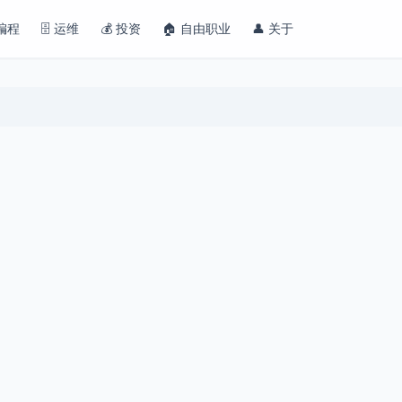
 编程
🗄️ 运维
💰 投资
🏠 自由职业
👤 关于