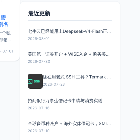
最近更新
只需
限别名
七牛云已经能用上Deepseek-V4-Flash正式版了，点此领取300万Token
的一个独
2026-08-01
邮箱等
永久版
5-07-01
面比较有
美国第一证券开户 + WISE入金 + 购买美股全流程分享
实惠的
2026-07-30
还在用老式 SSH 工具？Termark 新一代跨平台智能SSH客户端了解一下
持直接注
2026-07-28
招商银行万事达借记卡申请与消费实测
2026-07-16
全球多币种账户 + 海外实体借记卡，Starryblu开户教程与注意事项
2026-07-10