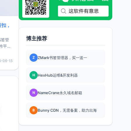
折扣，
博主推荐
书签管
跨平
难题，
Z
ZMark书签管理器，买一送一
，它还
6-06-15
用，让
H
HexHub运维&开发利器
要特点轻
N
NameCrane永久域名邮箱
B
Bunny CDN，无需备案，助力出海