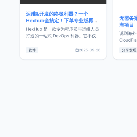
运维&开发的终极利器？一个
无需备案
Hexhub全搞定！下单专业版再赠
海项目
Zdir/OneNav授权
HexHub 是一款专为程序员与运维人员
说到海外
打造的一站式 DevOps 利器。它不仅支
CloudF
持连接 SSH 服务器，还集成了 Docker
套餐，且
与常见数据库管理功能。这意味着，在
软件
2025-09-26
分享发现
防护，已
开发过程中您无需在多个软件间频繁切
首选，那既
换，仅凭 HexHub 即可同时搞定运维与
了，为啥
数据库操作。Hexhub功能特点支持连
不得不提C
接SSH支持跨平台：m
非常不爽