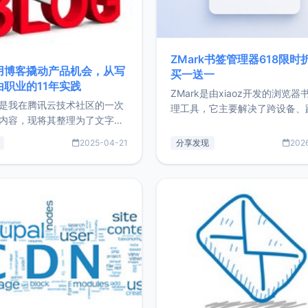
ZMark书签管理器618限时
用博客撬动产品机会，从写
买一送一
由职业的11年实践
ZMark是由xiaoz开发的浏览器
是我在腾讯云技术社区的一次
理工具，它主要解决了跨设备、
内容，现将其整理为了文字
台、跨浏览器的书签同步与访问
了写博客11年来的经历，以及
做到一处部署、随处访问。同时
2025-04-21
分享发现
202
过渡到做产品和走向自由职业
支持搭配浏览器扩展（插件）使
故事。文中还首次公开了我的
管理更高效。ZMark官网地址：
ImgURL的真实数据和产品现
https://www.zmark.app/主
介绍大家好，我是xiaoz，以
量级： 使用Bun + Hono.js
务器运维相关工作，现在已经
业3年，目前