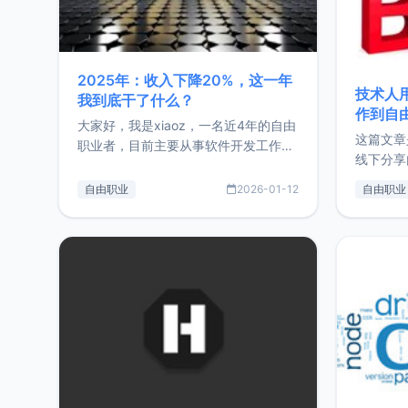
2025年：收入下降20%，这一年
技术人
我到底干了什么？
作到自
大家好，我是xiaoz，一名近4年的自由
这篇文章
职业者，目前主要从事软件开发工作。
线下分享
这篇文章将对我的2025年做一个简单
版，分享
的总结，内容主要包括：工作、学习、
自由职业
2026-01-12
自由职业
通过博客
以及投资。这一年虽然整体收入下降
的一个小
20%，但却过得很充实，2026年不求
首个产品
突破，但求保持。关于工作新增项目：
状。自我
2025年新增了一些非商业的开源项
前从事服
目，主要包括：Zu
转自由职