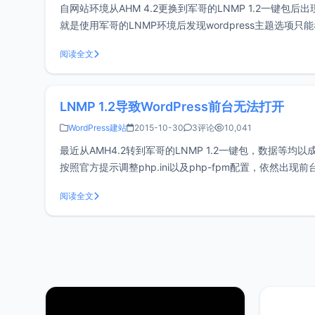
自网站环境从AHM 4.2更换到军哥的LNMP 1.2一
就是使用军哥的LNMP环境后发现wordpress主题选
保存。通过网上查阅资料得知，LNM
阅读全文
LNMP 1.2导致WordPress前台无法打开
WordPress建站
2015-10-30
3评论
10,041
最近从AMH4.2转到军哥的LNMP 1.2一键包，数据等均以成功
按照官方提示调整php.ini以及php-fpm配置，依
很奇怪的
阅读全文