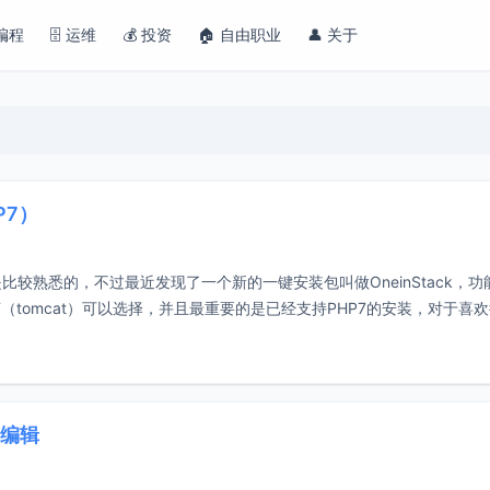
 编程
🗄️ 运维
💰 投资
🏠 自由职业
👤 关于
P7）
比较熟悉的，不过最近发现了一个新的一键安装包叫做OneinStack，功
MT（tomcat）可以选择，并且最重要的是已经支持PHP7的安装，对于喜
和编辑