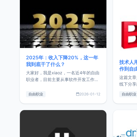
2025年：收入下降20%，这一年
技术人
我到底干了什么？
作到自
大家好，我是xiaoz，一名近4年的自由
这篇文章
职业者，目前主要从事软件开发工作。
线下分享
这篇文章将对我的2025年做一个简单
版，分享
的总结，内容主要包括：工作、学习、
自由职业
2026-01-12
自由职业
通过博客
以及投资。这一年虽然整体收入下降
的一个小
20%，但却过得很充实，2026年不求
首个产品
突破，但求保持。关于工作新增项目：
状。自我
2025年新增了一些非商业的开源项
前从事服
目，主要包括：Zu
转自由职