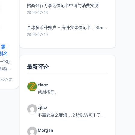
招商银行万事达借记卡申请与消费实测
2026-07-16
全球多币种账户 + 海外实体借记卡，Starryblu开户教程与注意事项
2026-07-10
只需
限别名
的一个独
最新评论
邮箱等
永久版
5-07-01
面比较有
xiaoz
实惠的
感谢指导。
zjfsz
持直接注
不需要这么麻烦，之所以访问不了，是由于非对称路由的问题，在爱快主路由添加一条静态路由192.168.
Morgan