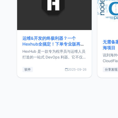
运维&开发的终极利器？一个
无需备案
Hexhub全搞定！下单专业版再赠
海项目
Zdir/OneNav授权
HexHub 是一款专为程序员与运维人员
说到海外
打造的一站式 DevOps 利器。它不仅支
CloudF
持连接 SSH 服务器，还集成了 Docker
套餐，且
与常见数据库管理功能。这意味着，在
软件
2025-09-26
分享发现
防护，已
开发过程中您无需在多个软件间频繁切
首选，那既
换，仅凭 HexHub 即可同时搞定运维与
了，为啥
数据库操作。Hexhub功能特点支持连
不得不提C
接SSH支持跨平台：m
非常不爽