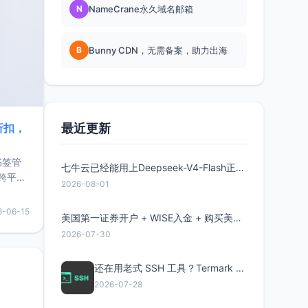
N
NameCrane永久域名邮箱
B
Bunny CDN，无需备案，助力出海
最近更新
折扣，
书签管
七牛云已经能用上Deepseek-V4-Flash正式版了，点此领取300万Token
跨平
2026-08-01
难题，
，它还
6-06-15
美国第一证券开户 + WISE入金 + 购买美股全流程分享
用，让
2026-07-30
要特点轻
还在用老式 SSH 工具？Termark 新一代跨平台智能SSH客户端了解一下
2026-07-28