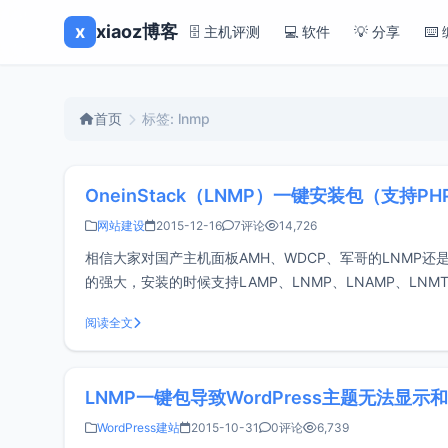
x
xiaoz博客
🗄️ 主机评测
💻 软件
💡 分享
⌨️
首页
标签: lnmp
OneinStack（LNMP）一键安装包（支持PH
网站建设
2015-12-16
7评论
14,726
相信大家对国产主机面板AMH、WDCP、军哥的LNMP还是
的强大，安装的时候支持LAMP、LNMP、LNAMP、LN
人来说极为方便。这篇文章
阅读全文
LNMP一键包导致WordPress主题无法显示
WordPress建站
2015-10-31
0评论
6,739