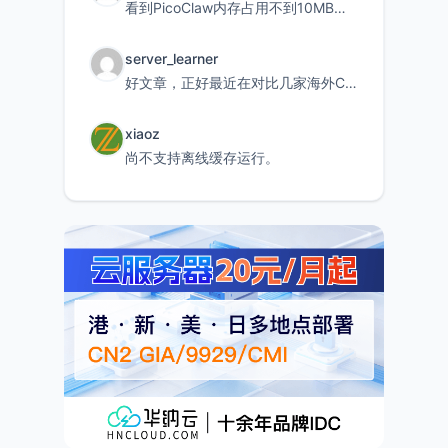
看到PicoClaw内存占用不到10MB这个数据真的很惊喜，确实很适合我这种想用旧设备折腾AI的小白
server_learner
好文章，正好最近在对比几家海外CDN。文中提到CF免费版不支持自定义回源端口和HOST这个痛点太真实
xiaoz
尚不支持离线缓存运行。