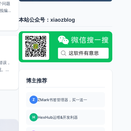
个问题
在线编辑
本站公众号：xiaozblog
y错误，
况。但
博主推荐
Z
ZMark书签管理器，买一送一
H
HexHub运维&开发利器