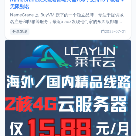
无限别名
NameCrane 是 BuyVM 旗下的一个独立品牌，专注于提供域
名注册和邮箱等服务，最近xiaoz发现他们家的永久版邮箱服
务只要75美元，价格方面比较有优势。如果你正需要一个靠谱
分享发现
2025-07-01
又实惠的域名邮箱，不妨尝试一下 NameCrane。注册
NameCraneNameCrane不支持直接注册，必须要购买