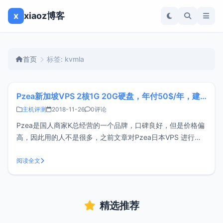
x
xiaoz博客
首页
标签: kvmla
Pzea新加坡VPS 2核1G 20G硬盘，年付50$/年，建站首选，附详细评测
主机评测
2018-11-26
0评论
Pzea是国人商家K总经营的一个品牌，口碑良好，但是价格偏
高，因此用的人不是很多，之前文章对Pzea日本VPS 进行过
评测，Pzea无论是线路、稳定性还是性能方面都非常不错。
这次Pzea新加坡VPS活动促销，原价100$/年的套餐，年付仅
阅读全文
需50$/年，想安心做站的可以关注下。套餐配置CPU：2核内
存
精选推荐