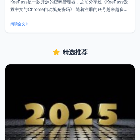
KeePass是一款开源的密码管理器，之前分享过《KeePass设
置中文与Chrome自动填充密码》,随着注册的账号越来越多，
明文存储或设置相同密码都是不安全的，使用密码管理工具会
让你更加得心应手。当然，如果你不喜欢折腾可以试试
阅读全文
Lastpass，如果您正好在使用Keepass，可以看看下面的三款
客户
精选推荐