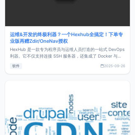
运维&开发的终极利器？一个Hexhub全搞定！下单专
业版再赠Zdir/OneNav授权
HexHub 是一款专为程序员与运维人员打造的一站式 DevOps
利器。它不仅支持连接 SSH 服务器，还集成了 Docker 与常
见数据库管理功能。这意味着，在开发过程中您无需在多个软
软件
2025-09-26
件间频繁切换，仅凭 HexHub 即可同时搞定运维与数据库操
作。Hexhub功能特点支持连接SSH支持跨平台：m