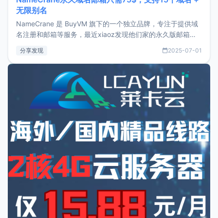
无限别名
NameCrane 是 BuyVM 旗下的一个独立品牌，专注于提供域
名注册和邮箱等服务，最近xiaoz发现他们家的永久版邮箱服
务只要75美元，价格方面比较有优势。如果你正需要一个靠谱
分享发现
2025-07-01
又实惠的域名邮箱，不妨尝试一下 NameCrane。注册
NameCraneNameCrane不支持直接注册，必须要购买