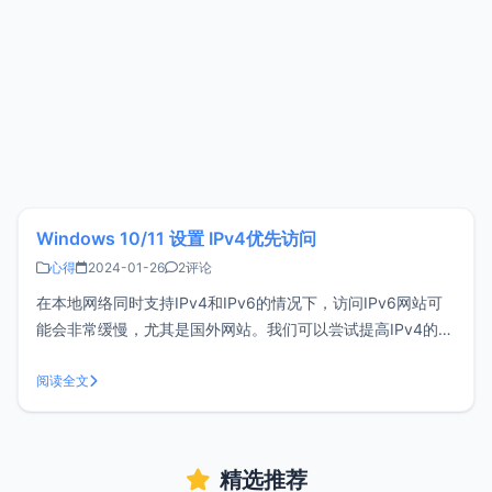
Windows 10/11 设置 IPv4优先访问
心得
2024-01-26
2评论
在本地网络同时支持IPv4和IPv6的情况下，访问IPv6网站可
能会非常缓慢，尤其是国外网站。我们可以尝试提高IPv4的优
先级设置。这样，当对方网站同时支持IPv4和IPv6时，将默认
使用IPv4进行访问，从而解决IPv6网络缓慢的问题。设置
阅读全文
IPV4优先在开始 - 运行 - 输入cmd - 并以管理
精选推荐