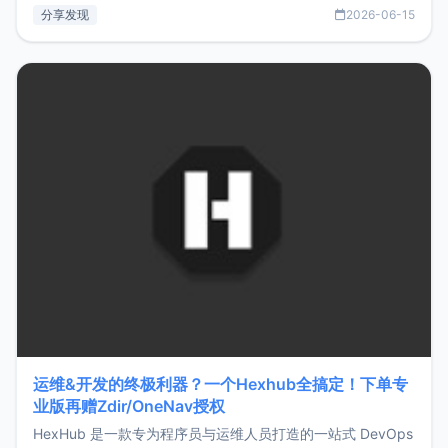
部署、随处访问。同时，它还支持搭配浏览器扩展（插件）使
分享发现
2026-06-15
用，让管理更高效。ZMark官网地址：
https://www.zmark.app/主要特点轻量级： 使用Bun +
Hono.js
运维&开发的终极利器？一个Hexhub全搞定！下单专
业版再赠Zdir/OneNav授权
HexHub 是一款专为程序员与运维人员打造的一站式 DevOps