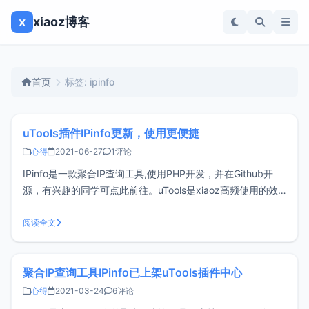
x
xiaoz博客
首页
标签: ipinfo
uTools插件IPinfo更新，使用更便捷
心得
2021-06-27
1评论
IPinfo是一款聚合IP查询工具,使用PHP开发，并在Github开
源，有兴趣的同学可点此前往。uTools是xiaoz高频使用的效
率工具，插件丰富，但是发现插件中心一个好用的IP查询工具
都没有,于是只能自己动手编写了，以下IPinfo插件均指的是
阅读全文
uTools IPinfo插件。之前发布的IPin
聚合IP查询工具IPinfo已上架uTools插件中心
心得
2021-03-24
6评论