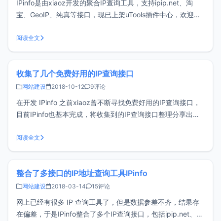
IPinfo是由xiaoz开发的聚合IP查询工具，支持ipip.net、淘
宝、GeoIP、纯真等接口，现已上架uTools插件中心，欢迎各
位安装体验。uTools 是一个极简、插件化、跨平台的现代桌面
软件。通过自由选配丰富的插件，打造你得心应手的工具集
阅读全文
合。有兴趣的同学可参考：多功能、跨平台效率工具u
收集了几个免费好用的IP查询接口
网站建设
2018-10-12
9评论
在开发 IPinfo 之前xiaoz曾不断寻找免费好用的IP查询接口，
目前IPinfo也基本完成，将收集到的IP查询接口整理分享出
来，希望对开发人员有所帮助。纯真IP纯真官网
http://www.cz88.net/ 有提供IP数据库下载，可作为离线版本
阅读全文
使用，但一直没找到合适的在线查询接口，于是xi
整合了多接口的IP地址查询工具IPinfo
网站建设
2018-03-14
15评论
网上已经有很多 IP 查询工具了，但是数据参差不齐，结果存
在偏差，于是IPinfo整合了多个IP查询接口，包括ipip.net、淘