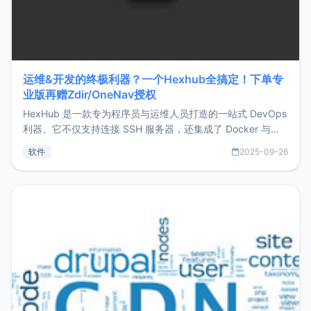
运维&开发的终极利器？一个Hexhub全搞定！下单专
业版再赠Zdir/OneNav授权
HexHub 是一款专为程序员与运维人员打造的一站式 DevOps
利器。它不仅支持连接 SSH 服务器，还集成了 Docker 与常
见数据库管理功能。这意味着，在开发过程中您无需在多个软
软件
2025-09-26
件间频繁切换，仅凭 HexHub 即可同时搞定运维与数据库操
作。Hexhub功能特点支持连接SSH支持跨平台：m