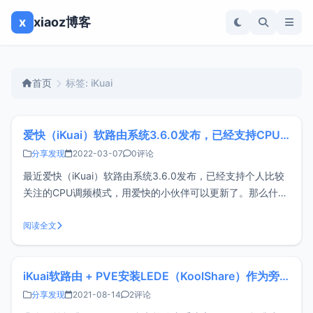
x
xiaoz博客
首页
标签: iKuai
爱快（iKuai）软路由系统3.6.0发布，已经支持CPU调频模式，你更新了吗？
分享发现
2022-03-07
0评论
最近爱快（iKuai）软路由系统3.6.0发布，已经支持个人比较
关注的CPU调频模式，用爱快的小伙伴可以更新了。那么什么
是CPU调频？通俗点说CPU调频就是调整CPU运行频率，低频
运行可降低功耗，高频运行可提高效率，在此之前爱快似乎只
阅读全文
能以基础频率运行，就拿xiaoz的软路由（Beelink GK55
iKuai软路由 + PVE安装LEDE（KoolShare）作为旁路由
分享发现
2021-08-14
2评论