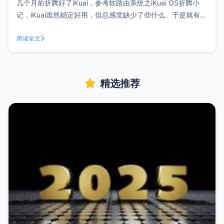
几个月前折腾好了iKuai，参考软路由系统之iKuai OS折腾小
记，iKuai虽然稳定好用，但总感觉缺少了些什么。于是就有了
iKuai + LEDE这样的组合，iKuai稳定、单线多播、流控等功能
加上LEDE的科学上网和各种第三方插件，应该是目前大多数
阅读全文
软路由折腾中比较完善的方案。最近将LEDE也安
精选推荐