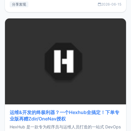
部署、随处访问。同时，它还支持搭配浏览器扩展（插件）使
分享发现
2026-06-15
用，让管理更高效。ZMark官网地址：
https://www.zmark.app/主要特点轻量级： 使用Bun +
Hono.js
运维&开发的终极利器？一个Hexhub全搞定！下单专
业版再赠Zdir/OneNav授权
HexHub 是一款专为程序员与运维人员打造的一站式 DevOps