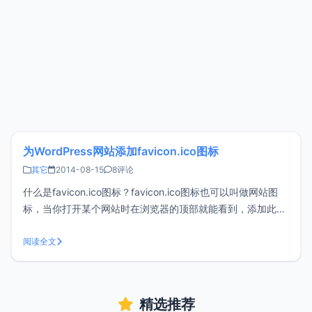
为WordPress网站添加favicon.ico图标
其它
2014-08-15
8评论
什么是favicon.ico图标？favicon.ico图标也可以叫做网站图
标，当你打开某个网站时在浏览器的顶部就能看到，添加此图
标让你的网站更加个性化，同时增加吸引力，加深用户印象，
还没添加网站图标的童鞋赶紧试试吧。 favicon.ico图标一、
阅读全文
找一张自己喜欢的图片，通过相关图片制作工具，将像素
精选推荐