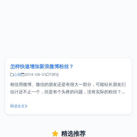
怎样快速增加新浪微博粉丝？
心得
2014-08-31
7评论
相信用微博、微信的朋友还是有很大一部分，可能站长朋友们
估计还不止一个，但是有个头疼的问题，没有实际的粉丝？在
淘宝购买僵尸粉吗？答案是NO,僵尸粉毫无实际意义，也没有
任何价值。那么怎样快速增加新浪微博粉丝呢？最近发现了个
阅读全文
小方法，和大家分享一下。一、登录新浪微博后，点击应用按
钮 图1-1 新浪微博应用二
精选推荐