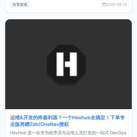
部署、随处访问。同时，它还支持搭配浏览器扩展（插件）使
分享发现
2026-06-15
用，让管理更高效。ZMark官网地址：
https://www.zmark.app/主要特点轻量级： 使用Bun +
Hono.js
运维&开发的终极利器？一个Hexhub全搞定！下单专
业版再赠Zdir/OneNav授权
HexHub 是一款专为程序员与运维人员打造的一站式 DevOps