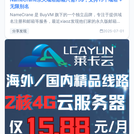
无限别名
NameCrane 是 BuyVM 旗下的一个独立品牌，专注于提供域
名注册和邮箱等服务，最近xiaoz发现他们家的永久版邮箱服
务只要75美元，价格方面比较有优势。如果你正需要一个靠谱
分享发现
2025-07-01
又实惠的域名邮箱，不妨尝试一下 NameCrane。注册
NameCraneNameCrane不支持直接注册，必须要购买