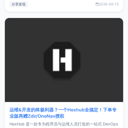
部署、随处访问。同时，它还支持搭配浏览器扩展（插件）使
分享发现
2026-06-15
用，让管理更高效。ZMark官网地址：
https://www.zmark.app/主要特点轻量级： 使用Bun +
Hono.js
运维&开发的终极利器？一个Hexhub全搞定！下单专
业版再赠Zdir/OneNav授权
HexHub 是一款专为程序员与运维人员打造的一站式 DevOps