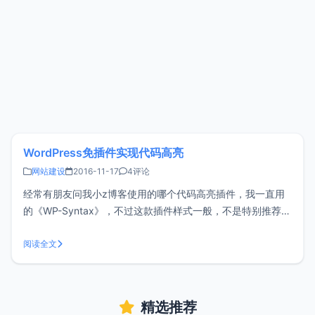
WordPress免插件实现代码高亮
网站建设
2016-11-17
4评论
经常有朋友问我小z博客使用的哪个代码高亮插件，我一直用
的《WP-Syntax》，不过这款插件样式一般，不是特别推荐。
分享一个面插件实现代码高亮的方法，这里的免插件指的不需
要安装WordPress插件，但是依然会用到一个js插件
阅读全文
highlight.js引入highlight.js一般是在您主题文件的h
精选推荐