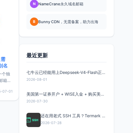
N
NameCrane永久域名邮箱
B
Bunny CDN，无需备案，助力出海
最近更新
只需
限别名
七牛云已经能用上Deepseek-V4-Flash正式版了，点此领取300万Token
的一个独
2026-08-01
邮箱等
永久版
5-07-01
面比较有
美国第一证券开户 + WISE入金 + 购买美股全流程分享
实惠的
2026-07-30
还在用老式 SSH 工具？Termark 新一代跨平台智能SSH客户端了解一下
持直接注
2026-07-28