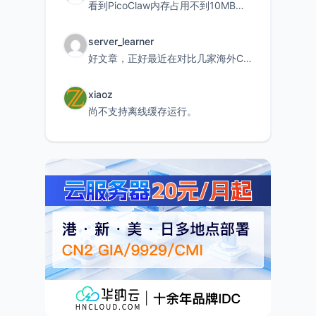
看到PicoClaw内存占用不到10MB这个数据真的很惊喜，确实很适合我这种想用旧设备折腾AI的小白
server_learner
好文章，正好最近在对比几家海外CDN。文中提到CF免费版不支持自定义回源端口和HOST这个痛点太真实
xiaoz
尚不支持离线缓存运行。