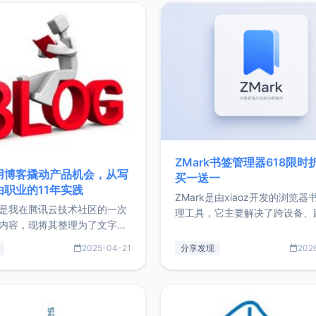
ZMark书签管理器618限时
用博客撬动产品机会，从写
买一送一
由职业的11年实践
ZMark是由xiaoz开发的浏览器
是我在腾讯云技术社区的一次
理工具，它主要解决了跨设备、
内容，现将其整理为了文字
台、跨浏览器的书签同步与访问
了写博客11年来的经历，以及
做到一处部署、随处访问。同时
2025-04-21
分享发现
202
过渡到做产品和走向自由职业
支持搭配浏览器扩展（插件）使
故事。文中还首次公开了我的
管理更高效。ZMark官网地址：
ImgURL的真实数据和产品现
https://www.zmark.app/主
介绍大家好，我是xiaoz，以
量级： 使用Bun + Hono.js