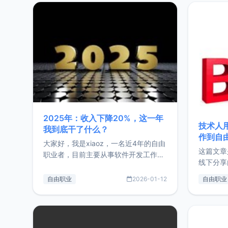
2025年：收入下降20%，这一年
技术人
我到底干了什么？
作到自
大家好，我是xiaoz，一名近4年的自由
这篇文章
职业者，目前主要从事软件开发工作。
线下分享
这篇文章将对我的2025年做一个简单
版，分享
的总结，内容主要包括：工作、学习、
自由职业
2026-01-12
自由职业
通过博客
以及投资。这一年虽然整体收入下降
的一个小
20%，但却过得很充实，2026年不求
首个产品
突破，但求保持。关于工作新增项目：
状。自我
2025年新增了一些非商业的开源项