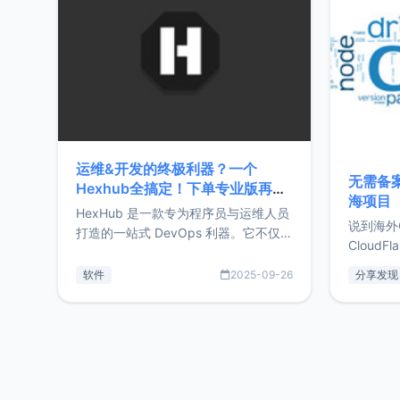
前从事服
目，主要包括：Zu
转自由职
运维&开发的终极利器？一个
无需备案
Hexhub全搞定！下单专业版再赠
海项目
Zdir/OneNav授权
HexHub 是一款专为程序员与运维人员
说到海外
打造的一站式 DevOps 利器。它不仅支
CloudF
持连接 SSH 服务器，还集成了 Docker
套餐，且
与常见数据库管理功能。这意味着，在
软件
2025-09-26
分享发现
防护，已
开发过程中您无需在多个软件间频繁切
首选，那既
换，仅凭 HexHub 即可同时搞定运维与
了，为啥
数据库操作。Hexhub功能特点支持连
不得不提C
接SSH支持跨平台：m
非常不爽