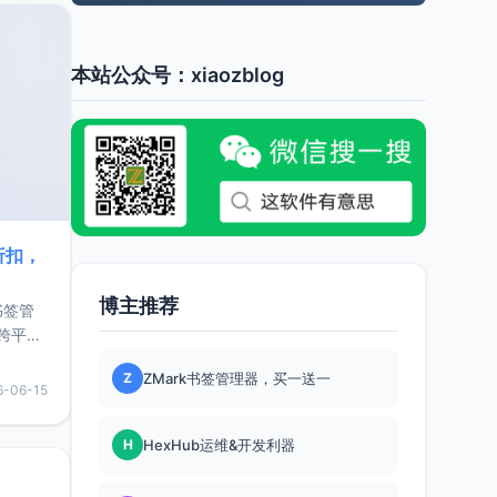
本站公众号：xiaozblog
折扣，
博主推荐
书签管
跨平
难题，
Z
ZMark书签管理器，买一送一
，它还
6-06-15
用，让
H
HexHub运维&开发利器
要特点轻