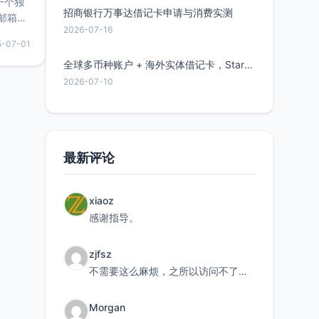
的一个独
招商银行万事达借记卡申请与消费实测
邮箱等
2026-07-16
永久版
5-07-01
面比较有
实惠的
全球多币种账户 + 海外实体借记卡，Starryblu开户教程与注意事项
2026-07-10
持直接注
最新评论
xiaoz
感谢指导。
zjfsz
不需要这么麻烦，之所以访问不了，是由于非对称路由的问题，在爱快主路由添加一条静态路由192.168.
Morgan