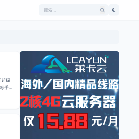
和超级
鼠标手势