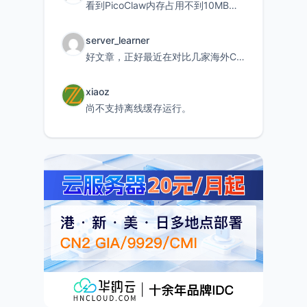
看到PicoClaw内存占用不到10MB这个数据真的很惊喜，确实很适合我这种想用旧设备折腾AI的小白
server_learner
好文章，正好最近在对比几家海外CDN。文中提到CF免费版不支持自定义回源端口和HOST这个痛点太真实
xiaoz
尚不支持离线缓存运行。