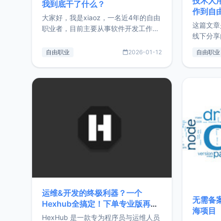
技术人
我到底干了什么？
作到自
大家好，我是xiaoz，一名近4年的自由
这篇文章
职业者，目前主要从事软件开发工作。
线下分享
这篇文章将对我的2025年做一个简单
版，分享
的总结，内容主要包括：工作、学习、
自由职业
2026-01-12
自由职业
通过博客
以及投资。这一年虽然整体收入下降
的一个小
20%，但却过得很充实，2026年不求
首个产品
突破，但求保持。关于工作新增项目：
状。自我
2025年新增了一些非商业的开源项
前从事服
目，主要包括：Zu
转自由职
运维&开发的终极利器？一个
无需备案
Hexhub全搞定！下单专业版再赠
海项目
Zdir/OneNav授权
HexHub 是一款专为程序员与运维人员