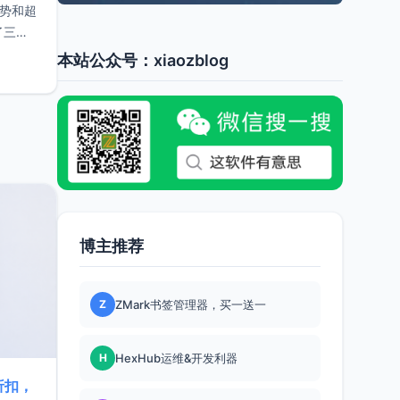
手势和超
了三种
本站公众号：xiaozblog
博主推荐
Z
ZMark书签管理器，买一送一
H
HexHub运维&开发利器
折扣，