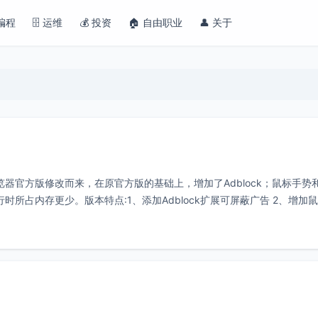
 编程
🗄️ 运维
💰 投资
🏠 自由职业
👤 关于
ome浏览器官方版修改而来，在原官方版的基础上，增加了Adblock；鼠标手势
时所占内存更少。版本特点:1、添加Adblock扩展可屏蔽广告 2、增加