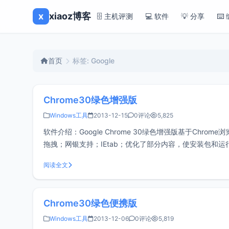
x
xiaoz博客
🗄️ 主机评测
💻 软件
💡 分享
⌨️
首页
标签: Google
Chrome30绿色增强版
Windows工具
2013-12-15
0评论
5,825
软件介绍：Google Chrome 30绿色增强版基于Chr
拖拽；网银支持；IEtab；优化了部分内容，使安装包和运行
和超级拖拽 3、
阅读全文
Chrome30绿色便携版
Windows工具
2013-12-06
0评论
5,819