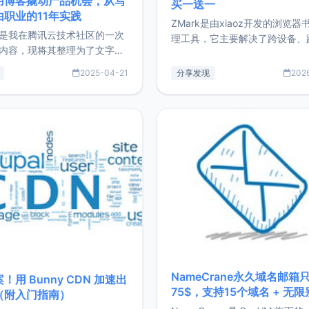
用博客撬动产品机会，从写
买一送一
由职业的11年实践
ZMark是由xiaoz开发的浏览器
是我在腾讯云技术社区的一次
理工具，它主要解决了跨设备、
内容，现将其整理为了文字
台、跨浏览器的书签同步与访问
了写博客11年来的经历，以及
做到一处部署、随处访问。同时
2025-04-21
分享发现
202
过渡到做产品和走向自由职业
支持搭配浏览器扩展（插件）使
故事。文中还首次公开了我的
管理更高效。ZMark官网地址：
ImgURL的真实数据和产品现
https://www.zmark.app/主
介绍大家好，我是xiaoz，以
量级： 使用Bun + Hono.js
务器运维相关工作，现在已经
业3年，目前
NameCrane永久域名邮箱
！用 Bunny CDN 加速出
75$，支持15个域名 + 无
（附入门指南）