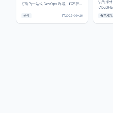
说到海外
打造的一站式 DevOps 利器。它不仅支
CloudF
持连接 SSH 服务器，还集成了 Docker
套餐，且
与常见数据库管理功能。这意味着，在
软件
2025-09-26
分享发现
防护，已
开发过程中您无需在多个软件间频繁切
首选，那既
换，仅凭 HexHub 即可同时搞定运维与
了，为啥
数据库操作。Hexhub功能特点支持连
不得不提C
接SSH支持跨平台：m
非常不爽