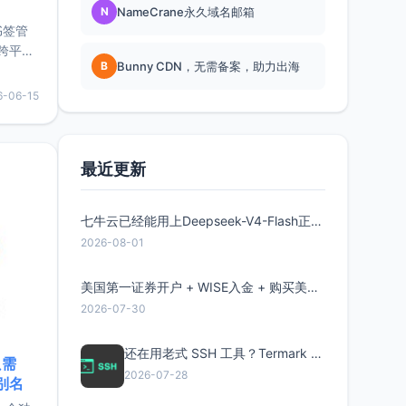
N
NameCrane永久域名邮箱
书签管
跨平
B
Bunny CDN，无需备案，助力出海
难题，
，它还
6-06-15
用，让
要特点轻
最近更新
七牛云已经能用上Deepseek-V4-Flash正式版了，点此领取300万Token
2026-08-01
美国第一证券开户 + WISE入金 + 购买美股全流程分享
2026-07-30
还在用老式 SSH 工具？Termark 新一代跨平台智能SSH客户端了解一下
只需
2026-07-28
限别名