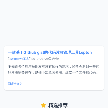
一款基于Github gist的代码片段管理工具Lepton
Windows工具
2019-03-26
4评论
不知道各位程序员朋友有没有这样的需求，经常会遇到一些代
码片段需要保存，以便下次查阅使用。建立一个文件把代码粘
贴进去？还是用笔记工具保存？亦或者是其它？不同的人有不
同的管理方法，但xiaoz认为专业的事应该交给专业的工具来
阅读全文
做，Github可以用来托管代码，而Github gist则可以用来保存
代码片段
精选推荐