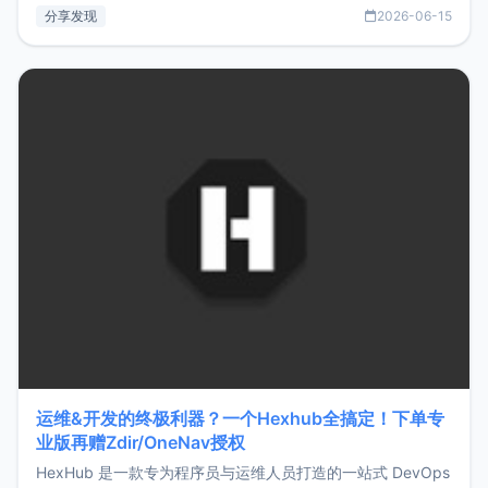
部署、随处访问。同时，它还支持搭配浏览器扩展（插件）使
分享发现
2026-06-15
用，让管理更高效。ZMark官网地址：
https://www.zmark.app/主要特点轻量级： 使用Bun +
Hono.js
运维&开发的终极利器？一个Hexhub全搞定！下单专
业版再赠Zdir/OneNav授权
HexHub 是一款专为程序员与运维人员打造的一站式 DevOps