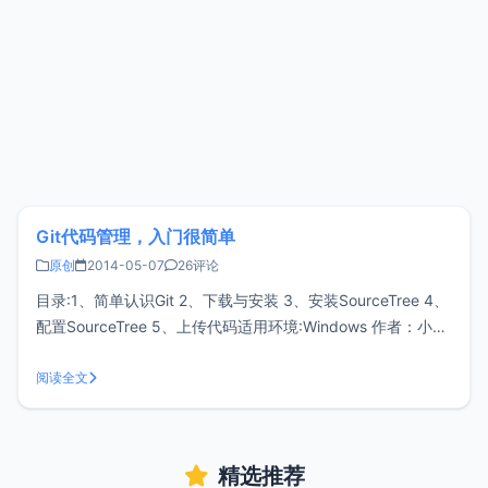
Git代码管理，入门很简单
原创
2014-05-07
26评论
目录:1、简单认识Git 2、下载与安装 3、安装SourceTree 4、
配置SourceTree 5、上传代码适用环境:Windows 作者：小z
最后整理时间：2014/05/07 1、简单认识Git Git是一个分布式
版本控制／软件配置管理软件，原是Linux内核开发者林纳斯·
阅读全文
托瓦兹（Li
精选推荐