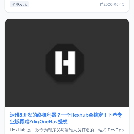
部署、随处访问。同时，它还支持搭配浏览器扩展（插件）使
分享发现
2026-06-15
用，让管理更高效。ZMark官网地址：
https://www.zmark.app/主要特点轻量级： 使用Bun +
Hono.js
运维&开发的终极利器？一个Hexhub全搞定！下单专
业版再赠Zdir/OneNav授权
HexHub 是一款专为程序员与运维人员打造的一站式 DevOps