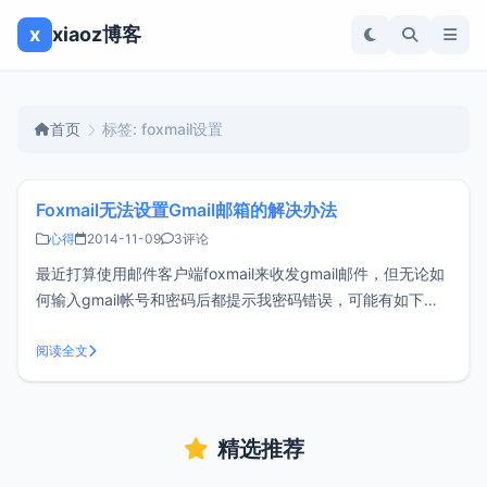
x
xiaoz博客
首页
标签: foxmail设置
Foxmail无法设置Gmail邮箱的解决办法
心得
2014-11-09
3评论
最近打算使用邮件客户端foxmail来收发gmail邮件，但无论如
何输入gmail帐号和密码后都提示我密码错误，可能有如下的
原因。1.就是你密码输入错误！这种情况的话你可以先使用网
页版尝试登录确定密码后再设置foxmail2.你的Gmail账户没有
阅读全文
开启POP或者IMAP服务，可在你的邮箱设置里开启。
精选推荐