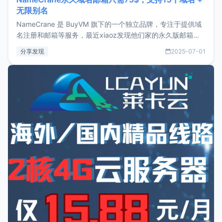
无限别名
NameCrane 是 BuyVM 旗下的一个独立品牌，专注于提供域
名注册和邮箱等服务，最近xiaoz发现他们家的永久版邮箱服
务只要75美元，价格方面比较有优势。如果你正需要一个靠谱
分享发现
2025-07-01
又实惠的域名邮箱，不妨尝试一下 NameCrane。注册
NameCraneNameCrane不支持直接注册，必须要购买