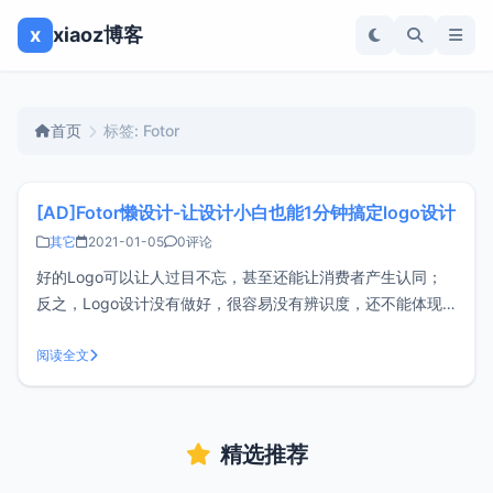
x
xiaoz博客
首页
标签: Fotor
[AD]Fotor懒设计-让设计小白也能1分钟搞定logo设计
其它
2021-01-05
0评论
好的Logo可以让人过目不忘，甚至还能让消费者产生认同；
反之，Logo设计没有做好，很容易没有辨识度，还不能体现
出品牌的价值主张。今天给大家分享实用的Logo设计技巧和
一款在线logo设计软件-Fotor懒设计。Fotor懒设计是一款在线
阅读全文
作图软件，提供10万+优质原创可商用设计模板、素材，可以
在线制
精选推荐