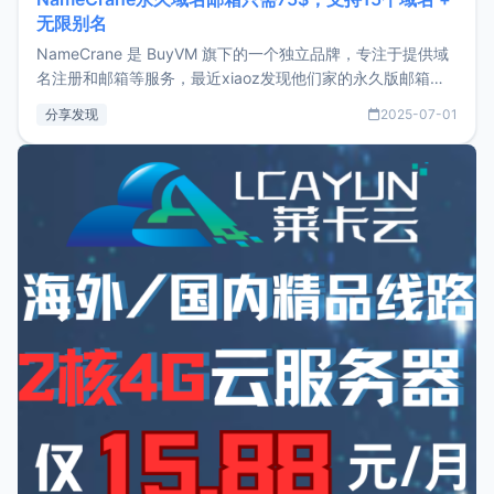
无限别名
NameCrane 是 BuyVM 旗下的一个独立品牌，专注于提供域
名注册和邮箱等服务，最近xiaoz发现他们家的永久版邮箱服
务只要75美元，价格方面比较有优势。如果你正需要一个靠谱
分享发现
2025-07-01
又实惠的域名邮箱，不妨尝试一下 NameCrane。注册
NameCraneNameCrane不支持直接注册，必须要购买