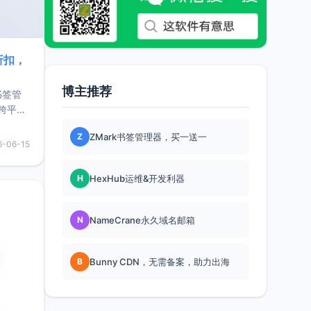
折扣，
博主推荐
书签管
跨平
难题，
Z
ZMark书签管理器，买一送一
，它还
6-06-15
用，让
H
HexHub运维&开发利器
要特点轻
N
NameCrane永久域名邮箱
B
Bunny CDN，无需备案，助力出海