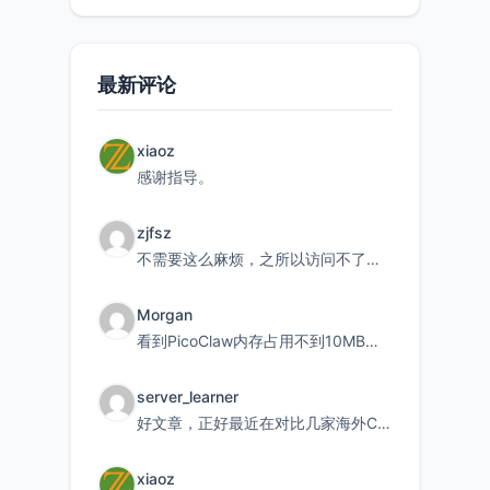
最新评论
xiaoz
感谢指导。
zjfsz
不需要这么麻烦，之所以访问不了，是由于非对称路由的问题，在爱快主路由添加一条静态路由192.168.
Morgan
看到PicoClaw内存占用不到10MB这个数据真的很惊喜，确实很适合我这种想用旧设备折腾AI的小白
server_learner
好文章，正好最近在对比几家海外CDN。文中提到CF免费版不支持自定义回源端口和HOST这个痛点太真实
xiaoz