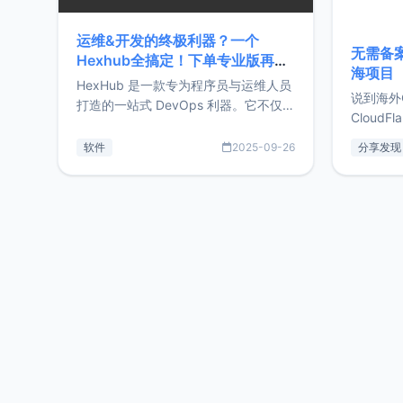
运维&开发的终极利器？一个
无需备案
Hexhub全搞定！下单专业版再赠
海项目
Zdir/OneNav授权
HexHub 是一款专为程序员与运维人员
说到海外
打造的一站式 DevOps 利器。它不仅支
CloudF
持连接 SSH 服务器，还集成了 Docker
套餐，且
与常见数据库管理功能。这意味着，在
软件
2025-09-26
分享发现
防护，已
开发过程中您无需在多个软件间频繁切
首选，那既
换，仅凭 HexHub 即可同时搞定运维与
了，为啥
数据库操作。Hexhub功能特点支持连
不得不提C
接SSH支持跨平台：m
非常不爽