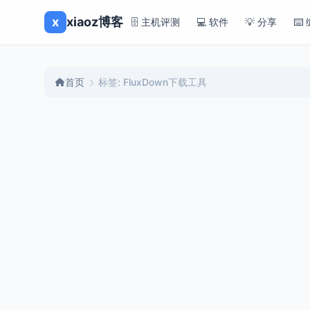
x
xiaoz博客
🗄️ 主机评测
💻 软件
💡 分享
⌨️
首页
标签: FluxDown下载工具