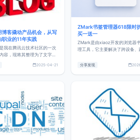
ZMark书签管理器618限时
用博客撬动产品机会，从写
买一送一
由职业的11年实践
ZMark是由xiaoz开发的浏览器
是我在腾讯云技术社区的一次
理工具，它主要解决了跨设备、
内容，现将其整理为了文字
台、跨浏览器的书签同步与访问
了写博客11年来的经历，以及
做到一处部署、随处访问。同时
2025-04-21
分享发现
202
过渡到做产品和走向自由职业
支持搭配浏览器扩展（插件）使
故事。文中还首次公开了我的
管理更高效。ZMark官网地址：
ImgURL的真实数据和产品现
https://www.zmark.app/主
介绍大家好，我是xiaoz，以
量级： 使用Bun + Hono.js
务器运维相关工作，现在已经
业3年，目前