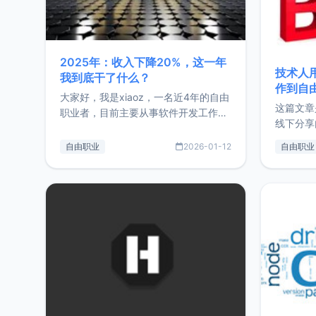
2025年：收入下降20%，这一年
技术人
我到底干了什么？
作到自
大家好，我是xiaoz，一名近4年的自由
这篇文章
职业者，目前主要从事软件开发工作。
线下分享
这篇文章将对我的2025年做一个简单
版，分享
的总结，内容主要包括：工作、学习、
自由职业
2026-01-12
自由职业
通过博客
以及投资。这一年虽然整体收入下降
的一个小
20%，但却过得很充实，2026年不求
首个产品
突破，但求保持。关于工作新增项目：
状。自我
2025年新增了一些非商业的开源项
前从事服
目，主要包括：Zu
转自由职