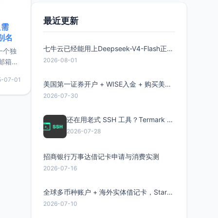
最近更新
只需
限别名
七牛云已经能用上Deepseek-V4-Flash正式版了，点此领取300万Token
的一个独
2026-08-01
邮箱等
永久版
5-07-01
面比较有
美国第一证券开户 + WISE入金 + 购买美股全流程分享
实惠的
2026-07-30
还在用老式 SSH 工具？Termark 新一代跨平台智能SSH客户端了解一下
持直接注
2026-07-28
招商银行万事达借记卡申请与消费实测
2026-07-16
全球多币种账户 + 海外实体借记卡，Starryblu开户教程与注意事项
2026-07-10