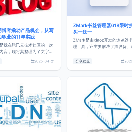
ZMark书签管理器618限时
用博客撬动产品机会，从写
买一送一
由职业的11年实践
ZMark是由xiaoz开发的浏览器
是我在腾讯云技术社区的一次
理工具，它主要解决了跨设备、
内容，现将其整理为了文字
台、跨浏览器的书签同步与访问
了写博客11年来的经历，以及
做到一处部署、随处访问。同时
2025-04-21
分享发现
202
过渡到做产品和走向自由职业
支持搭配浏览器扩展（插件）使
故事。文中还首次公开了我的
管理更高效。ZMark官网地址：
ImgURL的真实数据和产品现
https://www.zmark.app/主
介绍大家好，我是xiaoz，以
量级： 使用Bun + Hono.js
务器运维相关工作，现在已经
业3年，目前