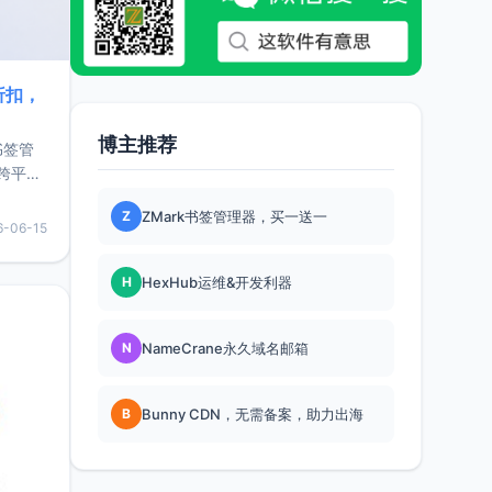
折扣，
博主推荐
书签管
跨平
难题，
Z
ZMark书签管理器，买一送一
，它还
6-06-15
用，让
H
HexHub运维&开发利器
要特点轻
N
NameCrane永久域名邮箱
B
Bunny CDN，无需备案，助力出海