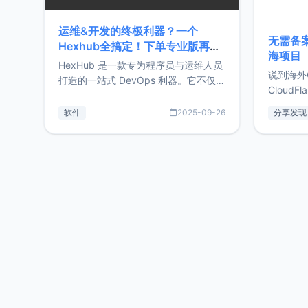
运维&开发的终极利器？一个
无需备案
Hexhub全搞定！下单专业版再赠
海项目
Zdir/OneNav授权
HexHub 是一款专为程序员与运维人员
说到海外
打造的一站式 DevOps 利器。它不仅支
CloudF
持连接 SSH 服务器，还集成了 Docker
套餐，且
与常见数据库管理功能。这意味着，在
软件
2025-09-26
分享发现
防护，已
开发过程中您无需在多个软件间频繁切
首选，那既
换，仅凭 HexHub 即可同时搞定运维与
了，为啥
数据库操作。Hexhub功能特点支持连
不得不提C
接SSH支持跨平台：m
非常不爽