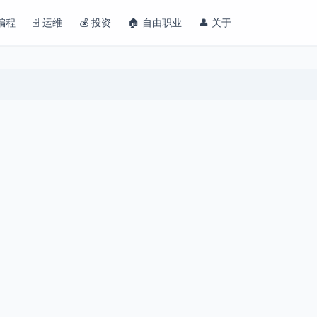
 编程
🗄️ 运维
💰 投资
🏠 自由职业
👤 关于