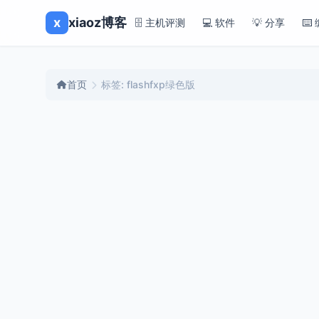
x
xiaoz博客
🗄️ 主机评测
💻 软件
💡 分享
⌨️
首页
标签: flashfxp绿色版