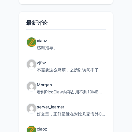
最新评论
xiaoz
感谢指导。
zjfsz
不需要这么麻烦，之所以访问不了，是由于非对称路由的问题，在爱快主路由添加一条静态路由192.168.
Morgan
看到PicoClaw内存占用不到10MB这个数据真的很惊喜，确实很适合我这种想用旧设备折腾AI的小白
server_learner
好文章，正好最近在对比几家海外CDN。文中提到CF免费版不支持自定义回源端口和HOST这个痛点太真实
xiaoz