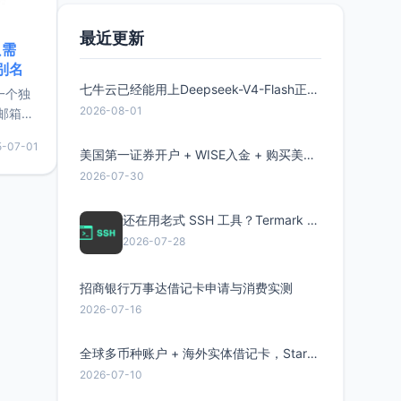
最近更新
只需
限别名
七牛云已经能用上Deepseek-V4-Flash正式版了，点此领取300万Token
的一个独
2026-08-01
邮箱等
永久版
5-07-01
面比较有
美国第一证券开户 + WISE入金 + 购买美股全流程分享
实惠的
2026-07-30
还在用老式 SSH 工具？Termark 新一代跨平台智能SSH客户端了解一下
持直接注
2026-07-28
招商银行万事达借记卡申请与消费实测
2026-07-16
全球多币种账户 + 海外实体借记卡，Starryblu开户教程与注意事项
2026-07-10