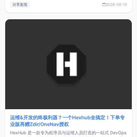
部署、随处访问。同时，它还支持搭配浏览器扩展（插件）使
分享发现
2026-06-15
用，让管理更高效。ZMark官网地址：
https://www.zmark.app/主要特点轻量级： 使用Bun +
Hono.js
运维&开发的终极利器？一个Hexhub全搞定！下单专
业版再赠Zdir/OneNav授权
HexHub 是一款专为程序员与运维人员打造的一站式 DevOps