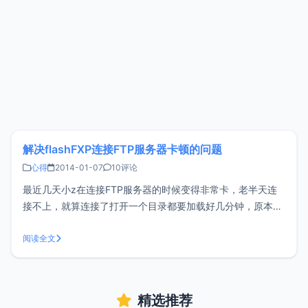
解决flashFXP连接FTP服务器卡顿的问题
心得
2014-01-07
10评论
最近几天小z在连接FTP服务器的时候变得非常卡，老半天连
接不上，就算连接了打开一个目录都要加载好几分钟，原本以
为是主机的问题，但是网站打开又很快，后来发现原来是
flashFXP的设置问题，如果遇到同样问题的朋友可以试试看。
阅读全文
<br/ > 1、首先打开属性>>参数设置，或者直接按
精选推荐