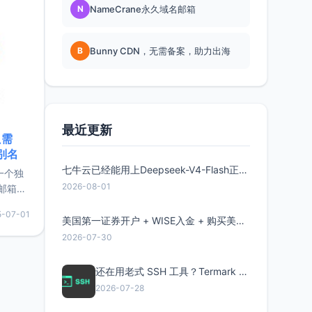
N
NameCrane永久域名邮箱
B
Bunny CDN，无需备案，助力出海
最近更新
只需
限别名
七牛云已经能用上Deepseek-V4-Flash正式版了，点此领取300万Token
的一个独
2026-08-01
邮箱等
永久版
5-07-01
面比较有
美国第一证券开户 + WISE入金 + 购买美股全流程分享
实惠的
2026-07-30
还在用老式 SSH 工具？Termark 新一代跨平台智能SSH客户端了解一下
持直接注
2026-07-28