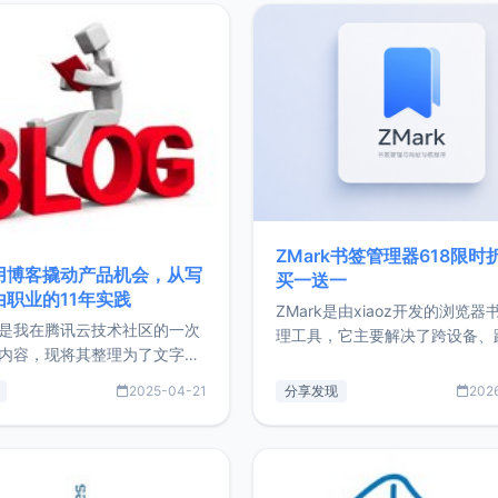
ZMark书签管理器618限时
用博客撬动产品机会，从写
买一送一
由职业的11年实践
ZMark是由xiaoz开发的浏览器
是我在腾讯云技术社区的一次
理工具，它主要解决了跨设备、
内容，现将其整理为了文字
台、跨浏览器的书签同步与访问
了写博客11年来的经历，以及
做到一处部署、随处访问。同时
2025-04-21
分享发现
202
过渡到做产品和走向自由职业
支持搭配浏览器扩展（插件）使
故事。文中还首次公开了我的
管理更高效。ZMark官网地址：
ImgURL的真实数据和产品现
https://www.zmark.app/主
介绍大家好，我是xiaoz，以
量级： 使用Bun + Hono.js