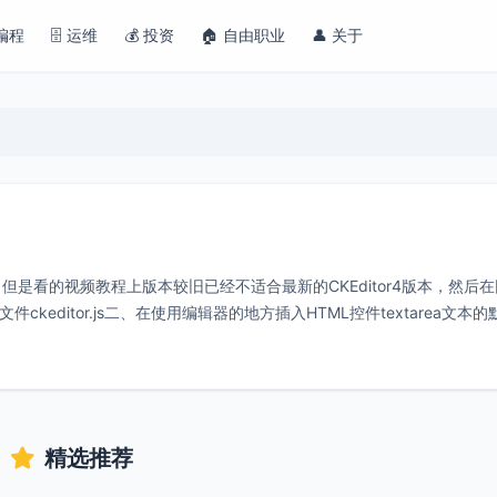
 编程
🗄️ 运维
💰 投资
🏠 自由职业
👤 关于
器，但是看的视频教程上版本较旧已经不适合最新的CKEditor4版本，然后
ckeditor.js二、在使用编辑器的地方插入HTML控件textarea文本的
精选推荐