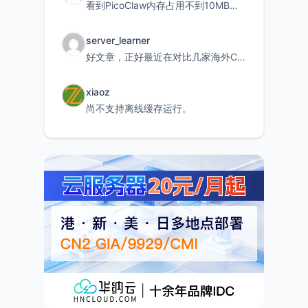
看到PicoClaw内存占用不到10MB这个数据真的很惊喜，确实很适合我这种想用旧设备折腾AI的小白
server_learner
好文章，正好最近在对比几家海外CDN。文中提到CF免费版不支持自定义回源端口和HOST这个痛点太真实
xiaoz
尚不支持离线缓存运行。