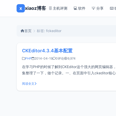
x
xiaoz博客
🗄️ 主机评测
💻 软件
💡 分享
⌨️
首页
标签: fckeditor
CKEditor4.3.4基本配置
PHP
2014-04-19
0评论
9,974
在学习PHP的时候了解到CKEditor这个强大的网页编辑
集整理了一下，做个记录。一、在页面中引入ckeditor核心文件
HTML代
阅读全文