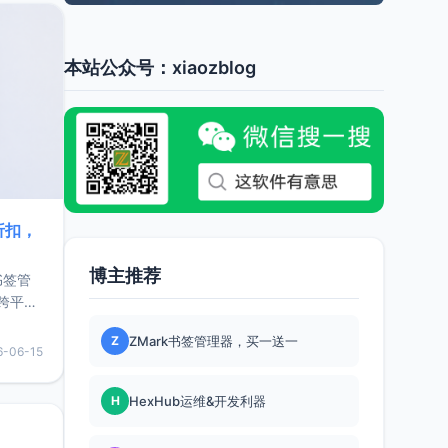
本站公众号：xiaozblog
折扣，
博主推荐
书签管
跨平
难题，
Z
ZMark书签管理器，买一送一
，它还
6-06-15
用，让
H
HexHub运维&开发利器
要特点轻