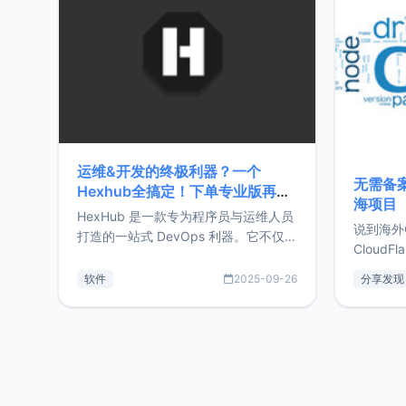
前从事服
目，主要包括：Zu
转自由职
运维&开发的终极利器？一个
无需备案
Hexhub全搞定！下单专业版再赠
海项目
Zdir/OneNav授权
HexHub 是一款专为程序员与运维人员
说到海外
打造的一站式 DevOps 利器。它不仅支
CloudF
持连接 SSH 服务器，还集成了 Docker
套餐，且
与常见数据库管理功能。这意味着，在
软件
2025-09-26
分享发现
防护，已
开发过程中您无需在多个软件间频繁切
首选，那既
换，仅凭 HexHub 即可同时搞定运维与
了，为啥
数据库操作。Hexhub功能特点支持连
不得不提C
接SSH支持跨平台：m
非常不爽