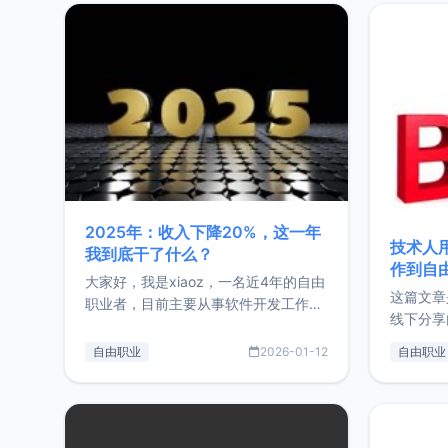
2025年：收入下降20%，这一年
技术人
我到底干了什么？
作到自
大家好，我是xiaoz，一名近4年的自由
这篇文章
职业者，目前主要从事软件开发工作。
线下分享
这篇文章将对我的2025年做一个简单
版，分享
的总结，内容主要包括：工作、学习、
自由职业
2026-01-12
自由职业
通过博客
以及投资。这一年虽然整体收入下降
的一个小
20%，但却过得很充实，2026年不求
首个产品
突破，但求保持。关于工作新增项目：
状。自我
2025年新增了一些非商业的开源项