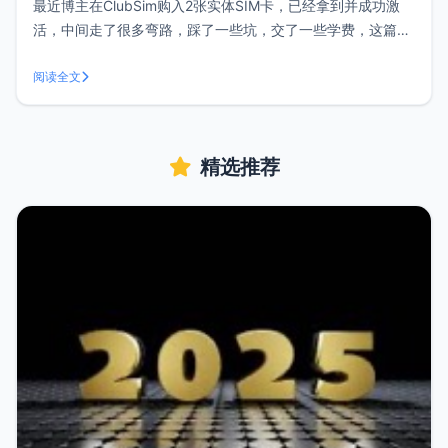
最近博主在ClubSim购入2张实体SIM卡，已经拿到并成功激
活，中间走了很多弯路，踩了一些坑，交了一些学费，这篇文
章记录下我在ClubSim购买实体SIM卡的踩坑经历，有需要香
港SIM卡的朋友可以参考。香港SIM卡有什么用途？可注册国
阅读全文
外各种服务方便在香港上网和接打电话可注册必须香港手机号
验证的应用
精选推荐