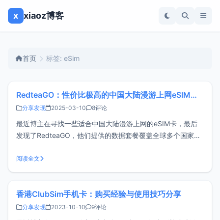
x
xiaoz博客
首页
标签: eSim
RedteaGO：性价比极高的中国大陆漫游上网eSIM流量卡
分享发现
2025-03-10
8评论
最近博主在寻找一些适合中国大陆漫游上网的eSIM卡，最后
发现了RedteaGO，他们提供的数据套餐覆盖全球多个国家和
地区，使用户可以在旅行期间轻松获取本地数据服务。使用博
主的邀请优惠后，可以更低的价格获得一年50GB的大陆漫游
阅读全文
流量，性价比极高。准备工作一台支持eSIM的手机，博主使
用的是苹果SE2常
香港ClubSim手机卡：购买经验与使用技巧分享
分享发现
2023-10-10
9评论