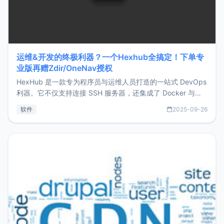
运维&开发的终极利器？一个Hexhub全搞定！下单专
业版再赠Zdir/OneNav授权
HexHub 是一款专为程序员与运维人员打造的一站式 DevOps
利器。它不仅支持连接 SSH 服务器，还集成了 Docker 与常
见数据库管理功能。这意味着，在开发过程中您无需在多个软
软件
2025-09-26
件间频繁切换，仅凭 HexHub 即可同时搞定运维与数据库操
作。Hexhub功能特点支持连接SSH支持跨平台：m