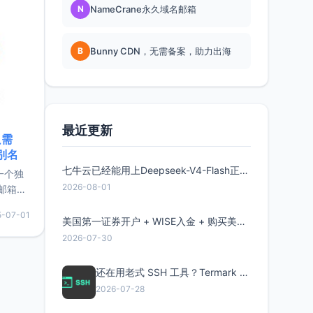
N
NameCrane永久域名邮箱
B
Bunny CDN，无需备案，助力出海
最近更新
只需
限别名
七牛云已经能用上Deepseek-V4-Flash正式版了，点此领取300万Token
的一个独
2026-08-01
邮箱等
永久版
5-07-01
面比较有
美国第一证券开户 + WISE入金 + 购买美股全流程分享
实惠的
2026-07-30
还在用老式 SSH 工具？Termark 新一代跨平台智能SSH客户端了解一下
持直接注
2026-07-28