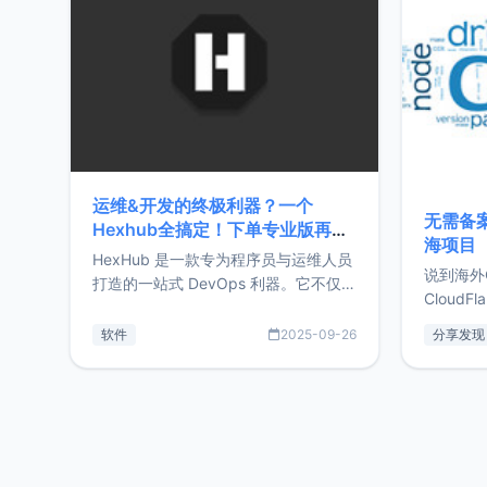
前从事服
目，主要包括：Zu
转自由职
运维&开发的终极利器？一个
无需备案
Hexhub全搞定！下单专业版再赠
海项目
Zdir/OneNav授权
HexHub 是一款专为程序员与运维人员
说到海外
打造的一站式 DevOps 利器。它不仅支
CloudF
持连接 SSH 服务器，还集成了 Docker
套餐，且
与常见数据库管理功能。这意味着，在
软件
2025-09-26
分享发现
防护，已
开发过程中您无需在多个软件间频繁切
首选，那既
换，仅凭 HexHub 即可同时搞定运维与
了，为啥
数据库操作。Hexhub功能特点支持连
不得不提C
接SSH支持跨平台：m
非常不爽