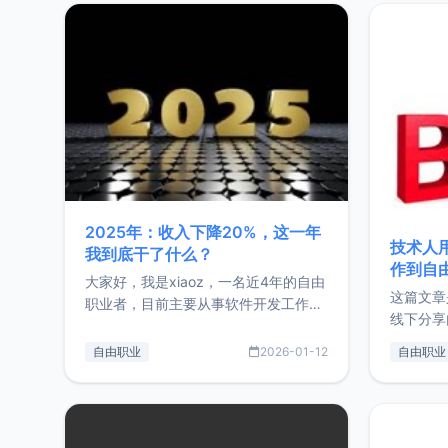
2025年：收入下降20%，这一年
技术人
我到底干了什么？
作到自
大家好，我是xiaoz，一名近4年的自由
这篇文章
职业者，目前主要从事软件开发工作。
线下分享
这篇文章将对我的2025年做一个简单
版，分享
的总结，内容主要包括：工作、学习、
自由职业
2026-01-12
自由职业
通过博客
以及投资。这一年虽然整体收入下降
的一个小
20%，但却过得很充实，2026年不求
首个产品
突破，但求保持。关于工作新增项目：
状。自我
2025年新增了一些非商业的开源项