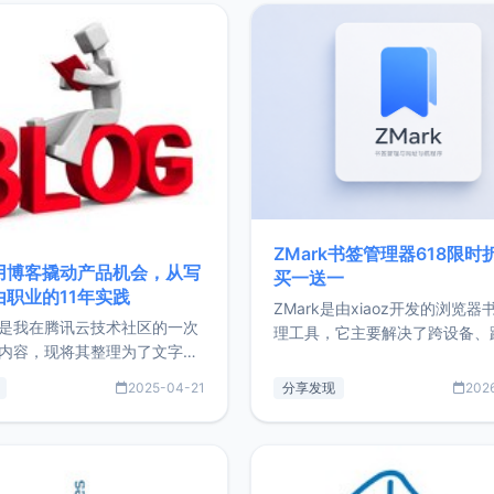
ZMark书签管理器618限时
用博客撬动产品机会，从写
买一送一
由职业的11年实践
ZMark是由xiaoz开发的浏览器
是我在腾讯云技术社区的一次
理工具，它主要解决了跨设备、
内容，现将其整理为了文字
台、跨浏览器的书签同步与访问
了写博客11年来的经历，以及
做到一处部署、随处访问。同时
2025-04-21
分享发现
202
过渡到做产品和走向自由职业
支持搭配浏览器扩展（插件）使
故事。文中还首次公开了我的
管理更高效。ZMark官网地址：
ImgURL的真实数据和产品现
https://www.zmark.app/主
介绍大家好，我是xiaoz，以
量级： 使用Bun + Hono.js