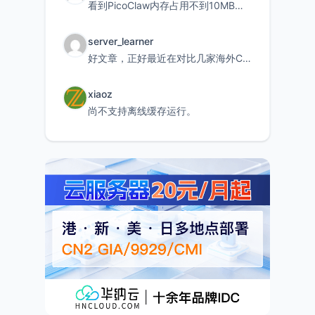
看到PicoClaw内存占用不到10MB这个数据真的很惊喜，确实很适合我这种想用旧设备折腾AI的小白
server_learner
好文章，正好最近在对比几家海外CDN。文中提到CF免费版不支持自定义回源端口和HOST这个痛点太真实
xiaoz
尚不支持离线缓存运行。