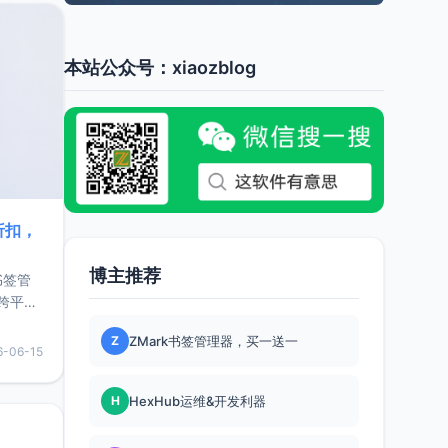
本站公众号：xiaozblog
折扣，
博主推荐
书签管
跨平
难题，
Z
ZMark书签管理器，买一送一
，它还
6-06-15
用，让
H
HexHub运维&开发利器
要特点轻