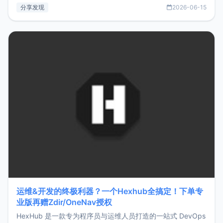
部署、随处访问。同时，它还支持搭配浏览器扩展（插件）使
分享发现
2026-06-15
用，让管理更高效。ZMark官网地址：
https://www.zmark.app/主要特点轻量级： 使用Bun +
Hono.js
运维&开发的终极利器？一个Hexhub全搞定！下单专
业版再赠Zdir/OneNav授权
HexHub 是一款专为程序员与运维人员打造的一站式 DevOps