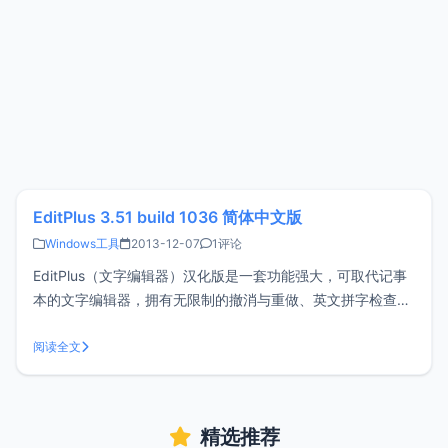
EditPlus 3.51 build 1036 简体中文版
Windows工具
2013-12-07
1评论
EditPlus（文字编辑器）汉化版是一套功能强大，可取代记事
本的文字编辑器，拥有无限制的撤消与重做、英文拼字检查、
自动换行、列数标记、搜寻取代、同时编辑多文件、全屏幕浏
览功能。而它还有一个好用的功能，就是它有监视剪贴板的功
阅读全文
能，同步于剪贴板可自动粘贴进 EditPlus 的窗口中省去粘贴的
步骤。另外
精选推荐