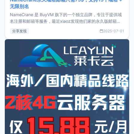
无限别名
NameCrane 是 BuyVM 旗下的一个独立品牌，专注于提供域
名注册和邮箱等服务，最近xiaoz发现他们家的永久版邮箱服
务只要75美元，价格方面比较有优势。如果你正需要一个靠谱
分享发现
2025-07-01
又实惠的域名邮箱，不妨尝试一下 NameCrane。注册
NameCraneNameCrane不支持直接注册，必须要购买