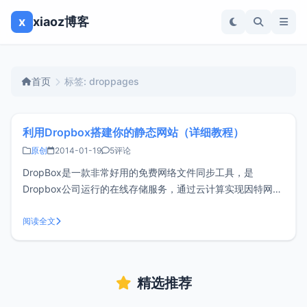
x
xiaoz博客
首页
标签: droppages
利用Dropbox搭建你的静态网站（详细教程）
原创
2014-01-19
5评论
DropBox是一款非常好用的免费网络文件同步工具，是
Dropbox公司运行的在线存储服务，通过云计算实现因特网上
的文件同步，用户可以存储并共享文件和文件夹。今天小z和
大家分享一下如何使用dropbox来搭建静态网页。<br/ > 1、
阅读全文
首先你得拥有一个Dropbox账户，点击这里注册2、
精选推荐