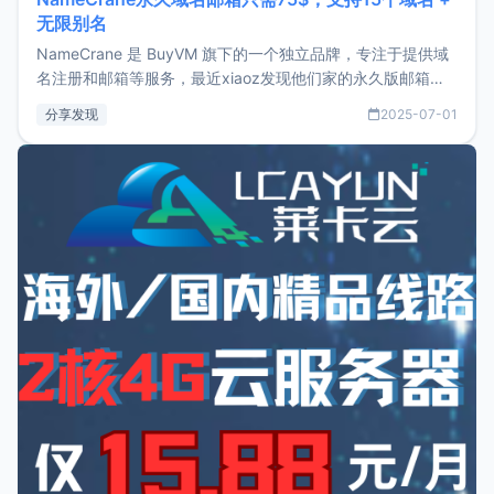
无限别名
NameCrane 是 BuyVM 旗下的一个独立品牌，专注于提供域
名注册和邮箱等服务，最近xiaoz发现他们家的永久版邮箱服
务只要75美元，价格方面比较有优势。如果你正需要一个靠谱
分享发现
2025-07-01
又实惠的域名邮箱，不妨尝试一下 NameCrane。注册
NameCraneNameCrane不支持直接注册，必须要购买